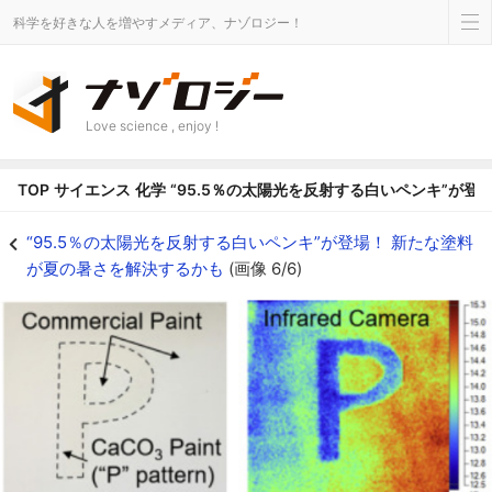
科学を好きな人を増やすメディア、ナゾロジー！
Love science , enjoy !
TOP
サイエンス
化学
“95.5％の太陽光を反射する白いペンキ”が
「P」の文字には新塗料が塗られており、背景には従来の市販塗料が塗られてい
“95.5％の太陽光を反射する白いペンキ”が登場！ 新たな塗料
が夏の暑さを解決するかも
(画像 6/6)