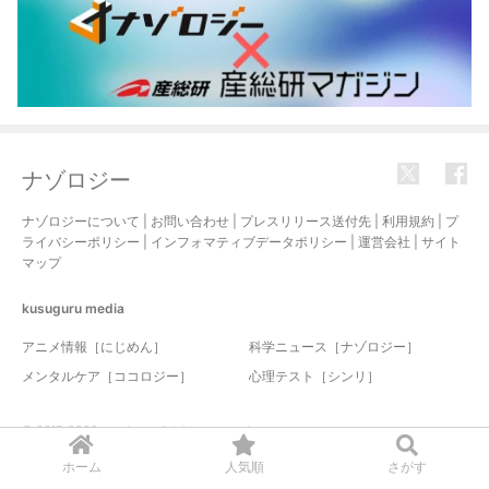
ナゾロジー
ナゾロジーについて
|
お問い合わせ
|
プレスリリース送付先
|
利用規約
|
プ
ライバシーポリシー
|
インフォマティブデータポリシー
|
運営会社
|
サイト
マップ
kusuguru
media
アニメ情報［にじめん］
科学ニュース［ナゾロジー］
メンタルケア［ココロジー］
心理テスト［シンリ］
© 2017-2026 nazology. all rights reserved.
ホーム
人気順
さがす