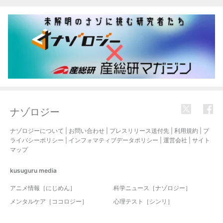
ナゾロジー
ナゾロジーについて
|
お問い合わせ
|
プレスリリース送付先
|
利用規約
|
プ
ライバシーポリシー
|
インフォマティブデータポリシー
|
運営会社
|
サイト
マップ
kusuguru
media
アニメ情報［にじめん］
科学ニュース［ナゾロジー］
メンタルケア［ココロジー］
心理テスト［シンリ］