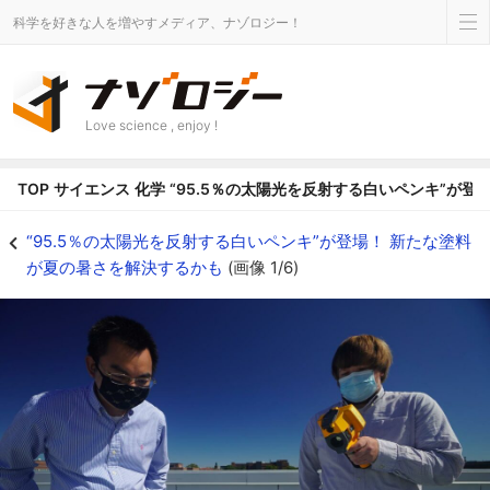
科学を好きな人を増やすメディア、ナゾロジー！
Love science , enjoy !
TOP
サイエンス
化学
“95.5％の太陽光を反射する白いペンキ”が
放射冷却塗料と市販塗料を並べてテストするルアン氏と博士課程の学生パイク氏
“95.5％の太陽光を反射する白いペンキ”が登場！ 新たな塗料
が夏の暑さを解決するかも
(画像 1/6)