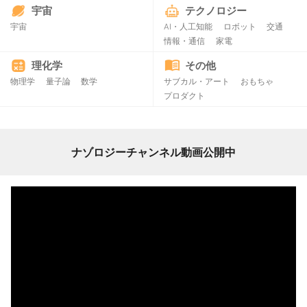
宇宙
テクノロジー
宇宙
AI・人工知能
ロボット
交通
情報・通信
家電
理化学
その他
物理学
量子論
数学
サブカル・アート
おもちゃ
プロダクト
ナゾロジーチャンネル動画公開中