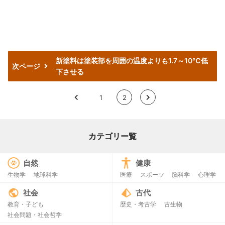
新塗料は塗装部を周囲の温度よりも1.7～10℃低
次ページ
下させる
<
1
2
>
カテゴリー覧
自然
健康
生物学
地球科学
医療
スポーツ
脳科学
心理学
社会
古代
教育・子ども
歴史・考古学
古生物
社会問題・社会哲学