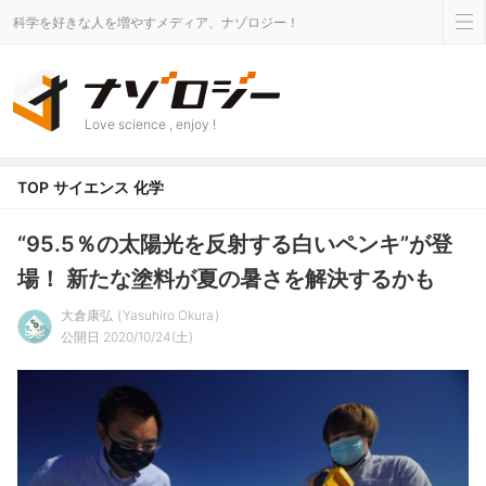
科学を好きな人を増やすメディア、ナゾロジー！
Love science , enjoy !
TOP
サイエンス
化学
“95.5％の太陽光を反射する白いペンキ”が登
場！ 新たな塗料が夏の暑さを解決するかも
大倉康弘
Yasuhiro Okura
公開日 2020/10/24(土)