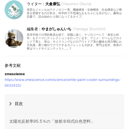
大倉康弘
Yasuhiro Okura
得意なジャンルはテクノロジー系。機械構造・生物構造・社会構造など構
造を把握するのが好き。科学的で不思議なおもちゃにも目がない。趣味は
読書で、読み始めたら朝になってるタイプ。
やまがしゅんいち
Yamaga Shunichi
高等学校での理科教員を経て、現職に就く。ナゾロジーにて「身近な科
学」をテーマにディレクションを行っています。アニメ・ゲームなどのイ
ンドア系と、登山・サイクリングなどのアウトドア系の趣味を両方嗜むお
天気屋。乗り物やワクワクするガジェットも大好き。専門は化学。将来の
夢はマッドサイエンティスト……？
zmescience
https://www.zmescience.com/science/white-paint-cooler-surroundings-
0432423/
目次
太陽光反射率95.5％の「放射冷却式白色塗料」