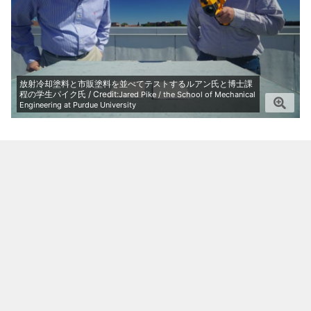
放射冷却塗料と市販塗料を並べてテストするルアン氏と博士課
程の学生パイク氏 / Credit:
Jared Pike / the School of Mechanical
Engineering at Purdue University