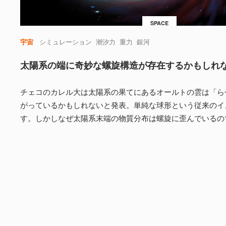
SPACE
宇宙
シミュレーション
潮汐力
重力
銀河
太陽系の端に奇妙な螺旋構造が存在するかもしれ
チェコのカレル大は太陽系の果てにあるオールトの雲は「ら
がっているかもしれないと発表。単純な球形という従来のイ
す。しかしなぜ太陽系末端の物質分布は螺旋に歪んでいるの