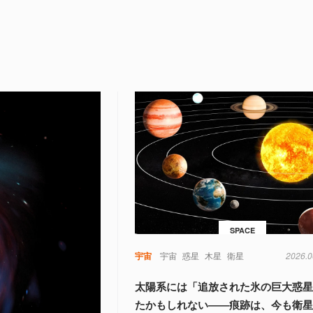
SPACE
宇宙
宇宙
惑星
木星
衛星
2026.0
太陽系には「追放された氷の巨大惑
たかもしれない――痕跡は、今も衛