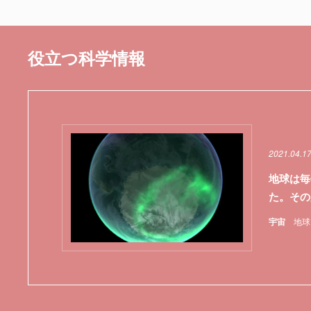
役立つ科学情報
2021.04.1
地球は毎
た。その
宇宙
地球