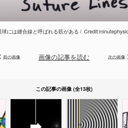
眼球には縫合線と呼ばれる筋がある
Credit:minutephysi
画像の記事を読む
前の画像
次の画像
この記事の画像 (全13枚)