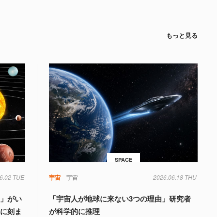
もっと見る
SPACE
6.02 TUE
宇宙
宇宙
2026.06.18 THU
星」がい
「宇宙人が地球に来ない3つの理由」研究者
星に刻ま
が科学的に推理