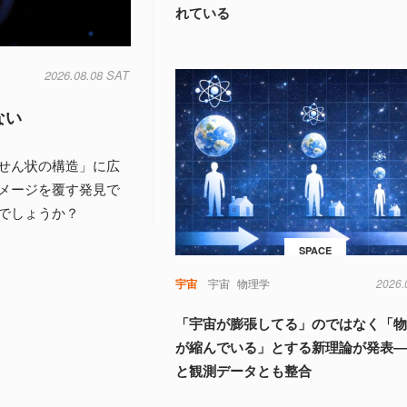
れている
2026.08.08 SAT
ない
せん状の構造」に広
メージを覆す発見で
でしょうか？
SPACE
宇宙
宇宙
物理学
2026.
「宇宙が膨張してる」のではなく「
が縮んでいる」とする新理論が発表
と観測データとも整合