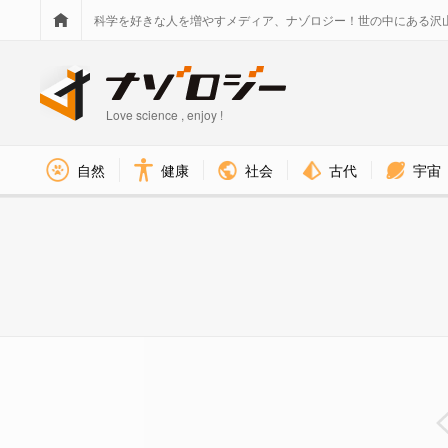
科学を好きな人を増やすメディア、ナゾロジー！世の中にある沢
Love science , enjoy !
社会
古代
宇宙
自然
健康
眼球には縫合線と呼ばれる筋があ