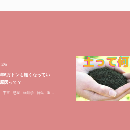
7 SAT
年5万トンも軽くなってい
原因って？
宇宙
惑星
物理学
特集
重力
隕石