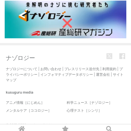
ナゾロジー
ナゾロジーについて
|
お問い合わせ
|
プレスリリース送付先
|
利用規約
|
プ
ライバシーポリシー
|
インフォマティブデータポリシー
|
運営会社
|
サイト
マップ
kusuguru
media
アニメ情報［にじめん］
科学ニュース［ナゾロジー］
メンタルケア［ココロジー］
心理テスト［シンリ］
© 2017-2026 nazology. all rights reserved.