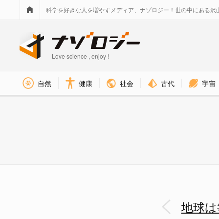
科学を好きな人を増やすメディア、ナゾロジー！世の中にある沢
Love science , enjoy !
社会
古代
宇宙
自然
健康
地球は軽くなっているというが
地球は