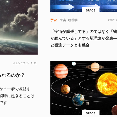
SPACE
宇宙
宇宙
物理学
2026.
「宇宙が膨張してる」のではなく「
が縮んでいる」とする新理論が発表
と観測データとも整合
2025.10.07 TUE
られるのか？
か？一瞬で凍結す
瞬時に起きることは
です
SPACE