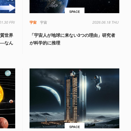
SPACE
01.30 FRI
宇宙
宇宙
2026.06.18 THU
物質世界
「宇宙人が地球に来ない3つの理由」研究者
――なん
が科学的に推理
SPACE