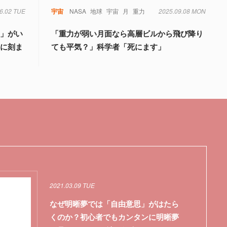
6.02 TUE
宇宙
NASA
地球
宇宙
月
重力
2025.09.08 MON
星」がい
「重力が弱い月面なら高層ビルから飛び降り
星に刻ま
ても平気？」科学者「死にます」
2021.03.09 TUE
なぜ明晰夢では「自由意思」がはたら
くのか？初心者でもカンタンに明晰夢