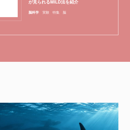
が見られるMILD法を紹介
脳科学
実験
特集
脳