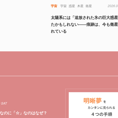
宇宙
宇宙
惑星
木星
衛星
2026.0
太陽系には「追放された氷の巨大惑
たかもしれない――痕跡は、今も衛
れている
9 SAT
なのに「☆」なのはなぜ？