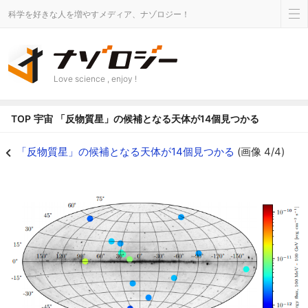
科学を好きな人を増やすメディア、ナゾロジー！
Love science , enjoy !
TOP
宇宙
「反物質星」の候補となる天体が14個見つかる
フェルミガンマ線望遠鏡から発見された14個のコンパクトなガンマ線源 - ナ
「反物質星」の候補となる天体が14個見つかる
(画像 4/4)