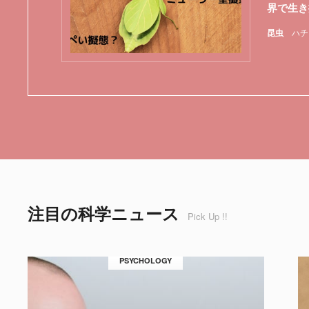
界で生き
昆虫
ハチ
注目の科学ニュース
Pick Up !!
PSYCHOLOGY