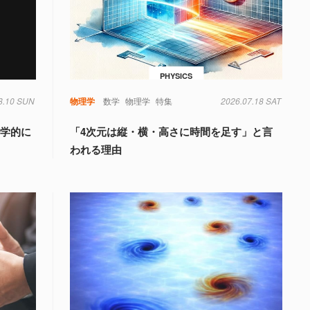
PHYSICS
8.10 SUN
物理学
数学
物理学
特集
2026.07.18 SAT
科学的に
「4次元は縦・横・高さに時間を足す」と言
われる理由