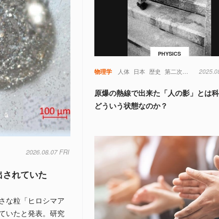
PHYSICS
物理学
人体
日本
歴史
第二次世界大戦
2025.0
原爆の熱線で出来た「人の影」とは
どういう状態なのか？
2026.08.07 FRI
出されていた
さな粒「ヒロシマア
ていたと発表。研究