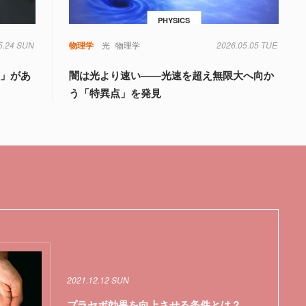
PHYSICS
5.24 SUN
物理学
光
物理学
2026.05.05 TUE
音」があ
闇は光より速い――光速を超え無限大へ向か
う「特異点」を発見
2021.12.12 SUN
プラセボ効果を向上させる条件とは？