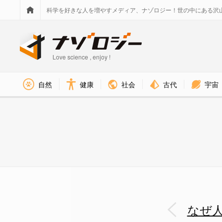
科学を好きな人を増やすメディア、ナゾロジー！世の中にある沢
Love science , enjoy !
社会
古代
宇宙
自然
健康
なぜ人間は99%空洞なのに壁を通
なぜ