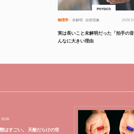
PHYSICS
物理学
未解明
自然現象
2026.0
実は長いこと未解明だった「拍手の
んなに大きい理由
3 SUN
態はすごい。 天敵だらけの世