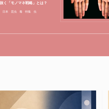
抜く「モノマネ戦略」とは？
日本
昆虫
毒
特集
虫