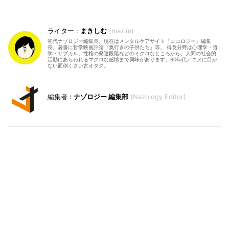
まきしむ
maxim
初代ナゾロジー編集長。現在はメンタルケアサイト「ココロジー」編集
長。著書に哲学映画評論『奥行きの子供たち』等。 得意分野は心理学・哲
学・サブカル。性格の発達段階などのミクロなところから、人間の社会的
活動にあらわれるマクロな感情まで興味があります。90年代アニメに目が
ない面倒くさい古オタク。
ナゾロジー 編集部
Nazology Editor