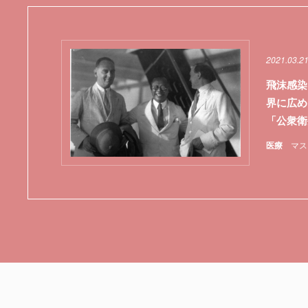
2021.03.2
飛沫感染
界に広め
「公衆衛
医療
マス