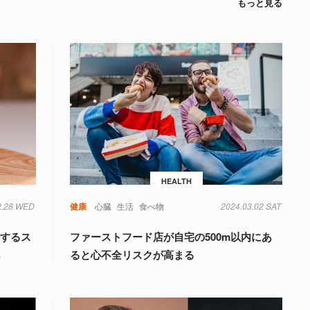
もっと見る
HEALTH
2.28 WED
健康
心臓
生活
食べ物
2024.03.02 SAT
にするス
ファーストフード店が自宅の500m以内にあ
へ
ると心不全リスクが高まる