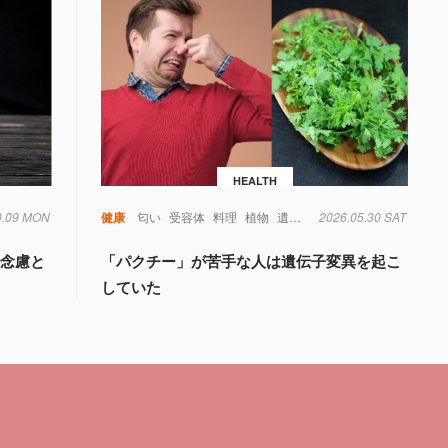
HEALTH
0.09 MON
生活
食品
健康
匂い
受容体
料理
植物
遺伝子
2026.05.30 SAT
食べ物
殺念慮と
「パクチー」が苦手な人は遺伝子変異を起こ
していた