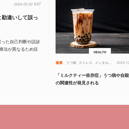
2024.03.02 SAT
と勘違いして誤っ
誤った自己判断や誤診
療法が異なるため症
HEALTH
健康
うつ病
ストレス
メンタルヘルス
2023.1
中国
「ミルクティー依存症」うつ病や自
の関連性が発見される