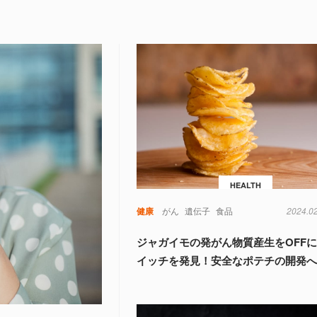
HEALTH
健康
がん
遺伝子
食品
2024.0
ジャガイモの発がん物質産生をOFF
イッチを発見！安全なポテチの開発