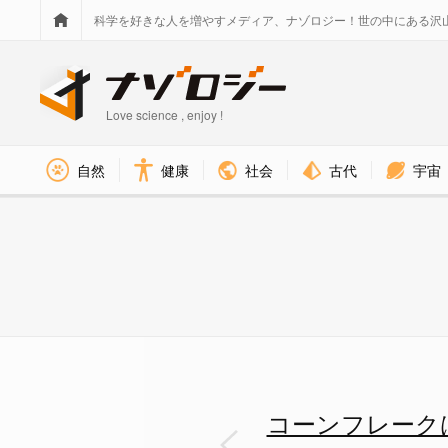
科学を好きな人を増やすメディア、ナゾロジー！世の中にある沢
Love science , enjoy !
社会
古代
宇宙
自然
健康
ジョン・ケロッグが管理してい
コーンフレーク