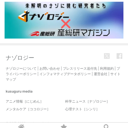
ナゾロジー
ナゾロジーについて
|
お問い合わせ
|
プレスリリース送付先
|
利用規約
|
プ
ライバシーポリシー
|
インフォマティブデータポリシー
|
運営会社
|
サイト
マップ
kusuguru
media
アニメ情報［にじめん］
科学ニュース［ナゾロジー］
メンタルケア［ココロジー］
心理テスト［シンリ］
© 2017-2026 nazology. all rights reserved.