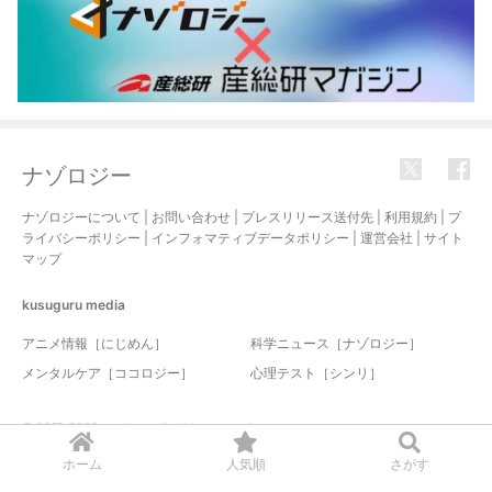
ナゾロジー
ナゾロジーについて
|
お問い合わせ
|
プレスリリース送付先
|
利用規約
|
プ
ライバシーポリシー
|
インフォマティブデータポリシー
|
運営会社
|
サイト
マップ
kusuguru
media
アニメ情報［にじめん］
科学ニュース［ナゾロジー］
メンタルケア［ココロジー］
心理テスト［シンリ］
© 2017-2026 nazology. all rights reserved.
ホーム
人気順
さがす