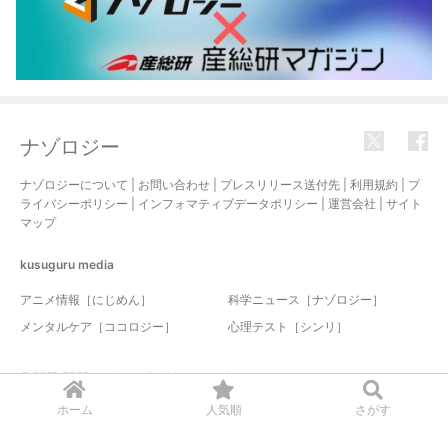
ナゾロジー
ナゾロジーについて
|
お問い合わせ
|
プレスリリース送付先
|
利用規約
|
プ
ライバシーポリシー
|
インフォマティブデータポリシー
|
運営会社
|
サイト
マップ
kusuguru
media
アニメ情報［にじめん］
科学ニュース［ナゾロジー］
メンタルケア［ココロジー］
心理テスト［シンリ］
© 2017-2026 nazology. all rights reserved.
ホーム
人気順
さがす