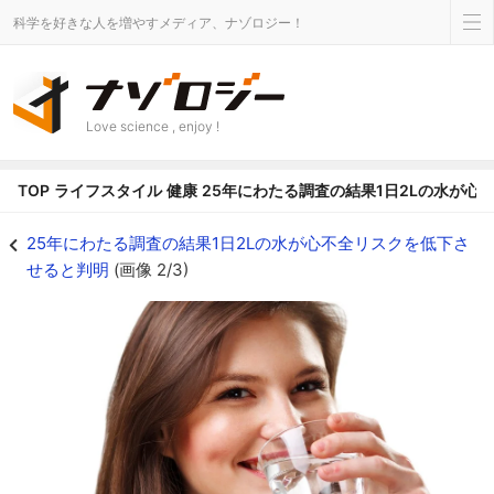
科学を好きな人を増やすメディア、ナゾロジー！
Love science , enjoy !
TOP
ライフスタイル
健康
25年にわたる調査の結果1日2Lの水が心
水分不足なら血清ナトリウム濃度が上昇する - ナゾロジー
25年にわたる調査の結果1日2Lの水が心不全リスクを低下さ
せると判明
(画像 2/3)