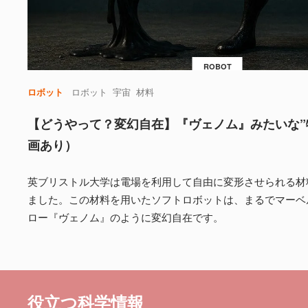
ROBOT
ロボット
ロボット
宇宙
材料
【どうやって？変幻自在】『ヴェノム』みたいな”
画あり）
英ブリストル大学は電場を利用して自由に変形させられる材料
ました。この材料を用いたソフトロボットは、まるでマーベ
ロー『ヴェノム』のように変幻自在です。
役立つ科学情報