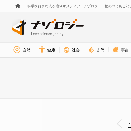
科学を好きな人を増やすメディア、ナゾロジー！世の中にある沢
Love science , enjoy !
社会
古代
宇宙
自然
健康
装着された4つのファンで空を飛