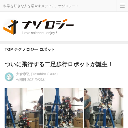
科学を好きな人を増やすメディア、ナゾロジー！
Love science , enjoy !
TOP
テクノロジー
ロボット
ついに飛行する二足歩行ロボットが誕生！
大倉康弘
Yasuhiro Okura
公開日 2021/9/2(木)