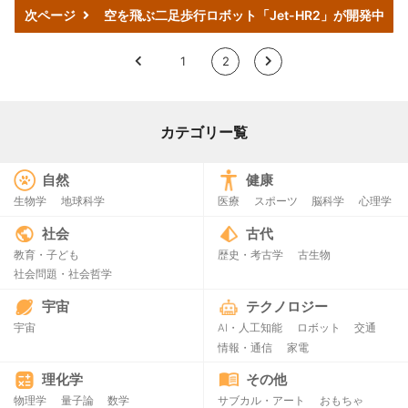
次ページ
空を飛ぶ二足歩行ロボット「Jet-HR2」が開発中
<
1
2
>
カテゴリー覧
自然
健康
生物学
地球科学
医療
スポーツ
脳科学
心理学
社会
古代
教育・子ども
歴史・考古学
古生物
社会問題・社会哲学
宇宙
テクノロジー
宇宙
AI・人工知能
ロボット
交通
情報・通信
家電
理化学
その他
物理学
量子論
数学
サブカル・アート
おもちゃ