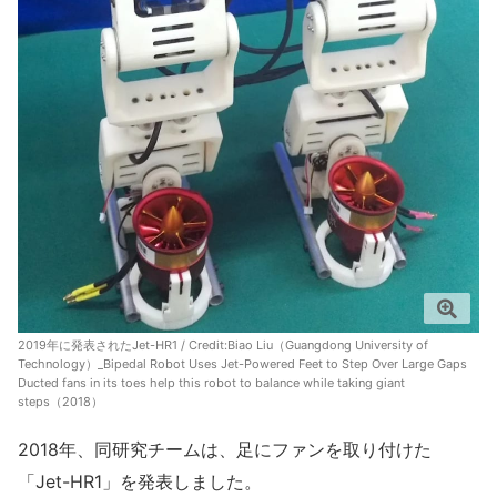
2019年に発表されたJet-HR1 / Credit:
Biao Liu（Guangdong University of
Technology）_Bipedal Robot Uses Jet-Powered Feet to Step Over Large Gaps
Ducted fans in its toes help this robot to balance while taking giant
steps（2018）
2018年、同研究チームは、足にファンを取り付けた
「Jet-HR1」を発表しました。