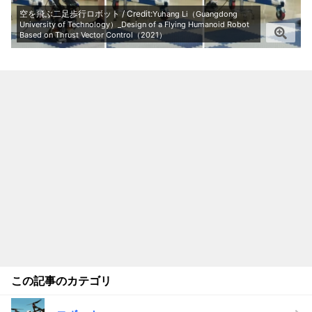
空を飛ぶ二足歩行ロボット / Credit:
Yuhang Li（Guangdong
University of Technology）_Design of a Flying Humanoid Robot
Based on Thrust Vector Control（2021）
この記事のカテゴリ