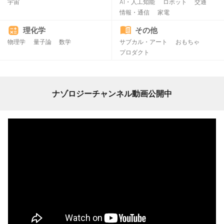
宇宙
AI・人工知能
ロボット
交通
情報・通信
家電
理化学
その他
物理学
量子論
数学
サブカル・アート
おもちゃ
プロダクト
ナゾロジーチャンネル動画公開中