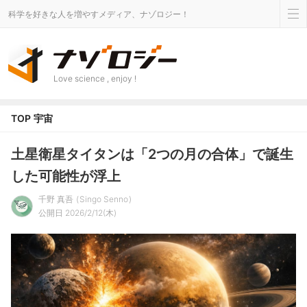
科学を好きな人を増やすメディア、ナゾロジー！
Love science , enjoy !
TOP
宇宙
土星衛星タイタンは「2つの月の合体」で誕生
した可能性が浮上
千野 真吾
Singo Senno
公開日 2026/2/12(木)