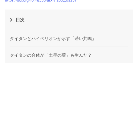
https://doi.org/10.48550/arXiv.2602.09281
目次
タイタンとハイペリオンが示す「若い共鳴」
タイタンの合体が「土星の環」も生んだ？