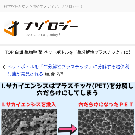
科学を好きな人を増やすメディア、ナゾロジー！
Love science , enjoy !
TOP
自然
生物学
菌
ペットボトルを「生分解性プラスチック」に分
ペットボトルを食べて生分解性プラを作る超便利菌が存在すると判明！ - ナ
ペットボトルを「生分解性プラスチック」に分解する超便利
な菌が発見される
(画像 2/6)