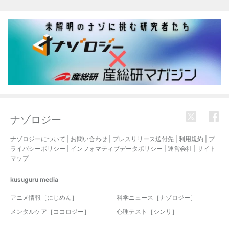
関連記事
ナゾロジー
ナゾロジーについて
|
お問い合わせ
|
プレスリリース送付先
|
利用規約
|
プ
ライバシーポリシー
|
インフォマティブデータポリシー
|
運営会社
|
サイト
マップ
kusuguru
media
アニメ情報［にじめん］
科学ニュース［ナゾロジー］
メンタルケア［ココロジー］
心理テスト［シンリ］