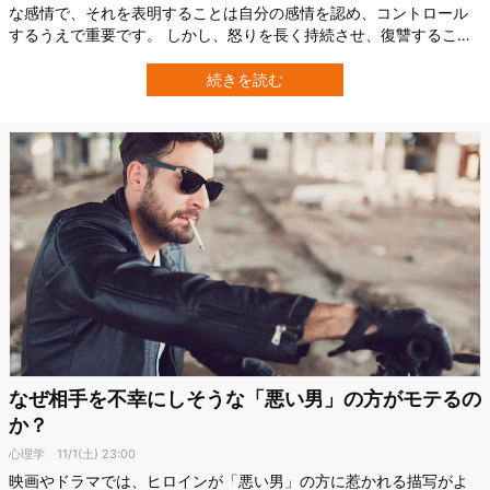
な感情で、それを表明することは自分の感情を認め、コントロール
するうえで重要です。 しかし、怒りを長く持続させ、復讐すること
に「正しさ」と「喜び」を感じてしまうなら、それはちょっと問題
かもしれません。 今回は、赦しについてのお話です。先行研究で
続きを読む
は、怒りや恨みの感情を乗り越えるのが難しい人は特定の性格特性
を有していることがわかっています。 …
なぜ相手を不幸にしそうな「悪い男」の方がモテるの
か？
心理学
11/1(土) 23:00
映画やドラマでは、ヒロインが「悪い男」の方に惹かれる描写がよ