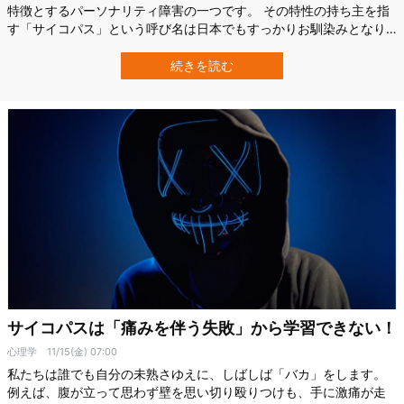
特徴とするパーソナリティ障害の一つです。 その特性の持ち主を指
す「サイコパス」という呼び名は日本でもすっかりお馴染みとなり
ました。 サイコパスは人口全体の数%ほど存在するとされ、私たち
の身近にも潜んでいる可能性があります。 そうした人物とはできる
続きを読む
だけ付き合いを避けたいところですが、では、どうすればサイコパ
スを見分けられるのでしょ…
サイコパスは「痛みを伴う失敗」から学習できない！
心理学
11/15(金) 07:00
私たちは誰でも自分の未熟さゆえに、しばしば「バカ」をします。
例えば、腹が立って思わず壁を思い切り殴りつけも、手に激痛が走