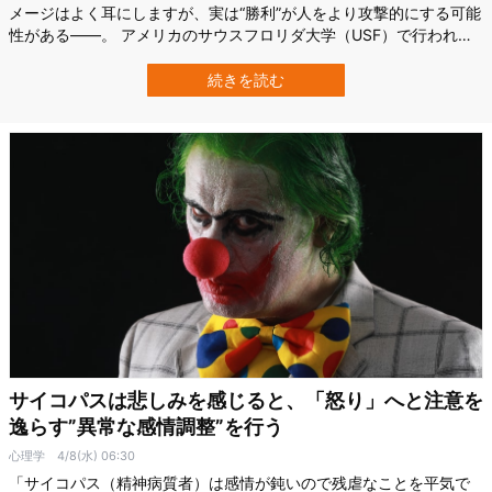
メージはよく耳にしますが、実は“勝利”が人をより攻撃的にする可能
性がある――。 アメリカのサウスフロリダ大学（USF）で行われた
研究によって、サイコパス的傾向（他者への共感の低さや支配欲の
強さ）が高い男性が競争に勝つと、むしろ性的な攻撃性を強めるこ
続きを読む
とが示唆されました。 特に「対人操作や感情の希薄さ」を特徴とす
るタイプのサイコパス傾向を持つ…
サイコパスは悲しみを感じると、「怒り」へと注意を
逸らす”異常な感情調整”を行う
心理学
4/8(水) 06:30
「サイコパス（精神病質者）は感情が鈍いので残虐なことを平気で