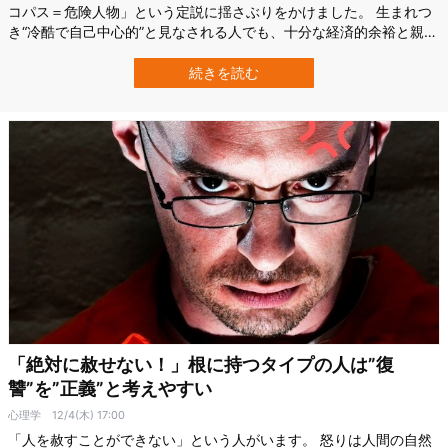
コパス＝危険人物」という定説に揺さぶりをかけました。 生まれつ
き“冷酷で自己中心的”と見なされる人でも、十分な経済的余裕と親か
らの継続的な見守りがあれば“犯罪スイッチ”は下がることがわかりま
した。 この結論は、18〜21歳の若者1,200人を対象にオランダで7
続きを読む
年間追跡した大規模調査に基づいています。 私たちは今後、“平和な
サイコパス”…
「絶対に赦せない！」根に持つタイプの人は”復
讐”を”正義”と考えやすい
心理学
12/4(木) 17:00
「人を赦すことができない」という人がいます。 怒りは人間の自然