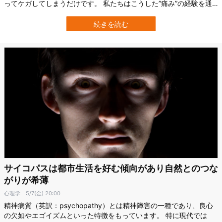
ってケガしてしまうだけです。 私たちはこうした”痛み”の経験を通
して「もう腹が立っても二度と物には当たるまい」と学習し、成長
していきます。 ところがサイコパスは違うようです。 オランダ・ラ
続きを読む
ドバウド大学（Radboud University）の心理学研究により、サイコ
パス特性が強…
サイコパスは都市生活を好む傾向があり自然とのつな
がりが希薄
心理学
5/7(金) 20:00
精神病質（英訳：psychopathy）とは精神障害の一種であり、良心
の欠如やエゴイズムといった特徴をもっています。 特に現代では