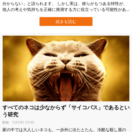
分からない」と語られます。 しかし実は、彼らがもつある特性が、
他人の考えや気持ちを正確に推測する力に役立っている可能性があ
ります。 イギリス・リバプール大学（University of Liverpool）の研
究チームは、成人を対象にサイコパス傾向と他者の心を推測する力
続きを読む
（心の理論）との関係を詳しく調べました。 その結果、サイコパス
的な「冷…
すべてのネコは少なからず「サイコパス」であるとい
う研究
動物
7/31(木) 23:00
家の中では大人しいネコも、一歩外に出たとたん、冷酷な殺し屋の