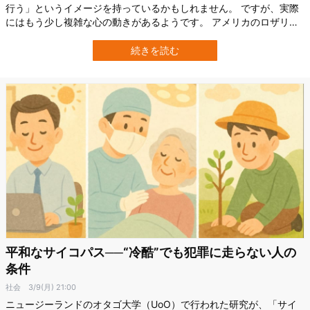
行う」というイメージを持っているかもしれません。 ですが、実際
にはもう少し複雑な心の動きがあるようです。 アメリカのロザリン
ド・フランクリン医科学大学（RFU：Rosalind Franklin University
of Medicine and Science）などに所属する研究者らは、サイコパシ
続きを読む
ー傾向の高い人が悲しみを感じたとき、無…
平和なサイコパス──“冷酷”でも犯罪に走らない人の
条件
社会
3/9(月) 21:00
ニュージーランドのオタゴ大学（UoO）で行われた研究が、「サイ