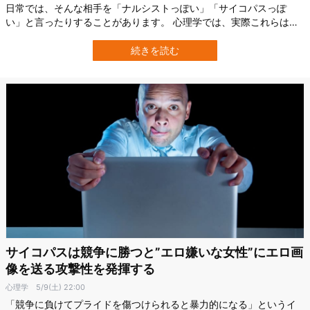
日常では、そんな相手を「ナルシストっぽい」「サイコパスっぽ
い」と言ったりすることがあります。 心理学では、実際これらは共
通した反社会的な傾向を含む性格特性として研究されており、ナル
シシズムは自分を特別視しやすい傾向、マキャベリズムは目的のた
続きを読む
めに他人を操作しようとする傾向、サイコパシーは冷淡さや衝動
性、罪悪感の薄さなどに関わる傾向があるとさ…
サイコパスは競争に勝つと”エロ嫌いな女性”にエロ画
像を送る攻撃性を発揮する
心理学
5/9(土) 22:00
「競争に負けてプライドを傷つけられると暴力的になる」というイ