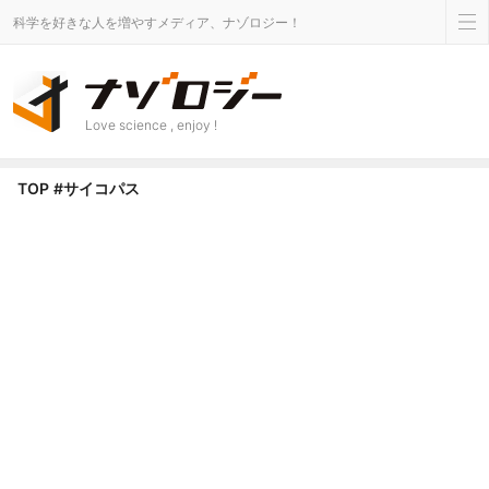
科学を好きな人を増やすメディア、ナゾロジー！
Love science , enjoy !
サイコパス タグのニュース - ナゾロジー
TOP
#サイコパス