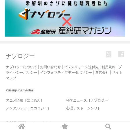
ナゾロジー
ナゾロジーについて
|
お問い合わせ
|
プレスリリース送付先
|
利用規約
|
プ
ライバシーポリシー
|
インフォマティブデータポリシー
|
運営会社
|
サイト
マップ
kusuguru
media
アニメ情報［にじめん］
科学ニュース［ナゾロジー］
メンタルケア［ココロジー］
心理テスト［シンリ］
© 2017-2026 nazology. all rights reserved.