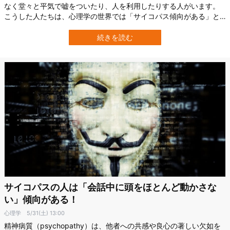
なく堂々と平気で嘘をついたり、人を利用したりする人がいます。
こうした人たちは、心理学の世界では「サイコパス傾向がある」と
呼ばれます。 「サイコパス」と聞くと映画の悪役のような恐ろしい
人物を思い浮かべるかもしれませんが、これは性格的な傾向のこと
続きを読む
であり、実際には犯罪と関連するものではなく、社会の中で問題な
く普通に暮らしている人の中にも、この…
サイコパスの人は「会話中に頭をほとんど動かさな
い」傾向がある！
心理学
5/31(土) 13:00
精神病質（psychopathy）は、他者への共感や良心の著しい欠如を