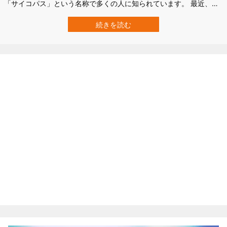
「サイコパス」という名称で多くの人に知られています。 最近、イ
ギリス・ダービー大学に所属する心理学者ディーン・ファイド氏ら
研究チームは、自然とのつながりが希薄で都市生活を好む人は、サ
続きを読む
イコパスレベルが高い傾向にあると発表しました。 研究の詳細は、
2020年12月の学術誌『…