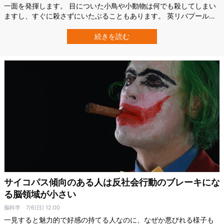
一面を発揮します。 目についた小鳥や小動物は何でも殺してしまい
ますし、すぐに殺さずにいたぶることもあります。 英リバプール大
学（University of Liverpool）とリバプール・ジョン・ムーア大学
（LJMU）による2021年の研究で、すべてのネコは少なからず何ら
続きを読む
かのサイコパス的傾向を持っている可能性が示されました。 しか
し、そ…
サイコパス傾向のある人は反社会行動のブレーキにな
る脳領域が小さい
脳科学
7/6(日) 12:00
一見すると魅力的で好感の持てる人なのに、なぜか悪びれる様子も