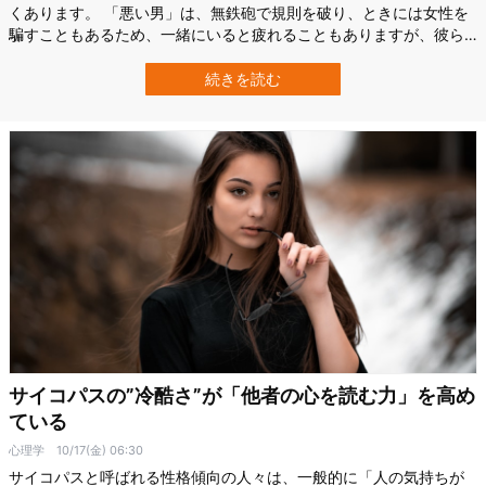
くあります。 「悪い男」は、無鉄砲で規則を破り、ときには女性を
騙すこともあるため、一緒にいると疲れることもありますが、彼ら
には心をグッと掴む魅力があります。 普通に考えればいつも幸せを
くれる平穏で安定した男性に惹かれる方が合理的なはずです。 では
続きを読む
なぜ、厄介な男性には抗いがたい魅力を感じてしまうのでしょう？
この記事では、女性が悪い男に惹か…
サイコパスの”冷酷さ”が「他者の心を読む力」を高め
ている
心理学
10/17(金) 06:30
サイコパスと呼ばれる性格傾向の人々は、一般的に「人の気持ちが