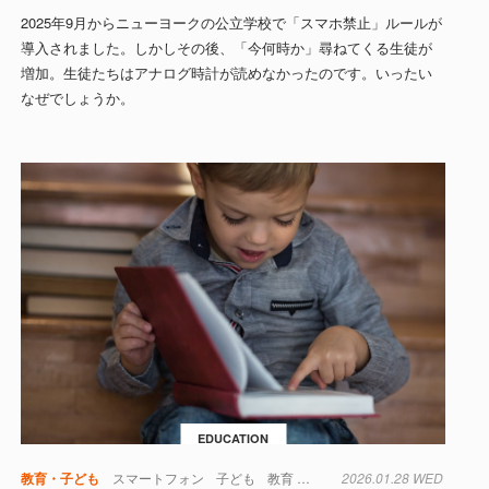
2025年9月からニューヨークの公立学校で「スマホ禁止」ルールが
導入されました。しかしその後、「今何時か」尋ねてくる生徒が
増加。生徒たちはアナログ時計が読めなかったのです。いったい
なぜでしょうか。
EDUCATION
半導体
教育・子ども
スマートフォン
子ども
教育
本
注意力
2026.01.28 WED
生活
社会
言語