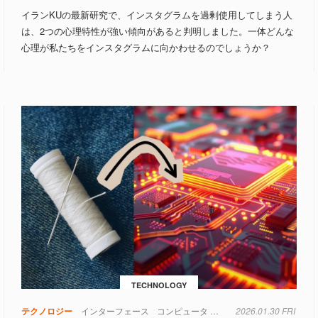
イランKUの最新研究で、インスタグラムを過剰使用してしまう人
は、2つの心理特性が強い傾向があると判明しました。一体どんな
心理が私たちをインスタグラムに向かわせるのでしょうか？
TECHNOLOGY
テクノロジー
インターフェース
コンピュータ
スマートフォン
2026.01.30 FRI
センサー