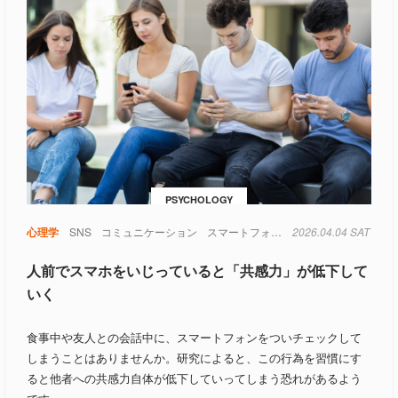
PSYCHOLOGY
心理学
SNS
コミュニケーション
スマートフォン
注意力
2026.04.04 SAT
社会性
人前でスマホをいじっていると「共感力」が低下して
いく
食事中や友人との会話中に、スマートフォンをついチェックして
しまうことはありませんか。研究によると、この行為を習慣にす
ると他者への共感力自体が低下していってしまう恐れがあるよう