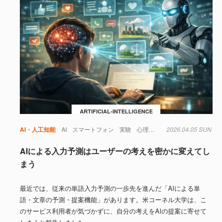
ARTIFICIAL-INTELLIGENCE
AI・人工知能
AI
スマートフォン
実験
心理学
政治
2026.04.05 SUN
教育
社会
AIによる入力予測はユーザーの考えを密かに変えてし
まう
最近では、従来の単語入力予測の一歩先を進んだ「AIによる単
語・文章の予測・提案機能」があります。米コーネル大学は、こ
のサービス利用者が気づかずに、自分の考えをAIの提案に寄せて