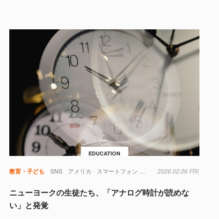
EDUCATION
教育・子ども
SNS
アメリカ
スマートフォン
テクノロジー
2026.02.06 FRI
教育
時計
ニューヨークの生徒たち、「アナログ時計が読めな
い」と発覚