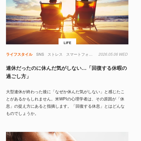
LIFE
医療
ライフスタイル
心臓
心臓病
SNS
睡眠
ストレス
色
スマートフォン
心理学
2026.05.06 WED
生活
睡眠
脳
連休だったのに休んだ気がしない…「回復する休暇の
過ごし方」
大型連休が終わった後に「なぜか休んだ気がしない」と感じたこ
とがあるかもしれません。米WPIの心理学者は、その原因が「休
息」の捉え方にあると指摘します。「回復する休息」とはどんな
ものでしょうか。