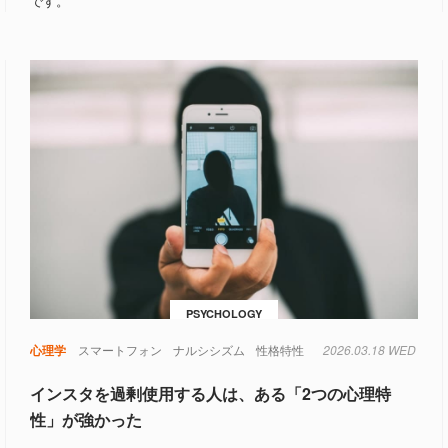
です。
PSYCHOLOGY
心理学
スマートフォン
ナルシシズム
性格特性
2026.03.18 WED
インスタを過剰使用する人は、ある「2つの心理特
性」が強かった