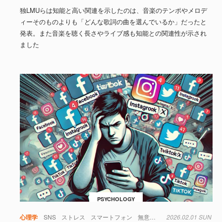
独LMUらは知能と高い関連を示したのは、音楽のテンポやメロデ
ィーそのものよりも「どんな歌詞の曲を選んでいるか」だったと
発表。また音楽を聴く長さやライブ感も知能との関連性が示され
ました
PSYCHOLOGY
心理学
SNS
ストレス
スマートフォン
無意識
生活
2026.02.01 SUN