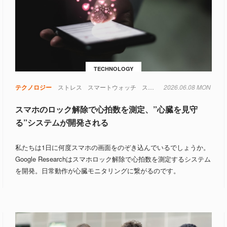
TECHNOLOGY
テクノロジー
ストレス
スマートウォッチ
スマートフォン
2026.06.08 MON
センサー
光
スマホのロック解除で心拍数を測定、”心臓を見守
る”システムが開発される
私たちは1日に何度スマホの画面をのぞき込んでいるでしょうか。
Google Researchはスマホロック解除で心拍数を測定するシステム
を開発。日常動作が心臓モニタリングに繋がるのです。