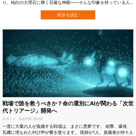
り、純白の大理石に輝く荘厳な神殿——そんな印象を持っている人
は多いでしょう。 しかし、最新の研究により、その内部は暗く、光
と影を駆使した巧妙な設計が施されていたことが明らかになりまし
続きを読む
た。 この研究を行ったのは、オックスフォード大学（University of
Oxford）に所属…
戦場で誰を救うべきか？命の選別にAIが関わる「次世
代トリアージ」開発へ
ロボット
5/22(木) 20:00
一度に大量の人が負傷する戦場は、まさに悪夢です。 砲撃、爆発、
瓦礫に埋もれた叫び声が響き渡ります。 医師が1人、負傷者が何十人