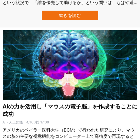
という状況で、「誰を優先して助けるか」という問いは、もはや避
けられません。 そんな命の選別「トリアージ」に、今、新たな波が
訪れようとしています。 アメリカ国防高等研究計画局（DARPA）が
続きを読む
2023年から始動させた「DARPA Triage Challenge（DTC）」は、…
AIの力を活用し「マウスの電子脳」を作成することに
成功
AI・人工知能
4/16(水) 17:00
アメリカのベイラー医科大学（BCM）で行われた研究により、マウ
スの脳の主要な視覚機能をコンピューター上で高精度で再現すると