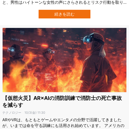
と、男性はハイトーンな女性の声にさらされるとリスク行動を取り
やすくなるという。 これは進化生物学的に、オスにはメスの高い声
を聞くことで自己アピールを促進する性質が備わっていることを示
続きを読む
唆しています。 しかし一方で、ある条件がつくと、女性の高い声を
聞いても男性がリスク行動を取らなくな…
【仮想火災】AR×AIの消防訓練で消防士の死亡事故
を減らす
テクノロジー
10/3(金) 11:30
ARやVRは、もともとゲームやエンタメの分野で活躍してきました
が、いまでは命を守る訓練にも活用され始めています。 アメリカの