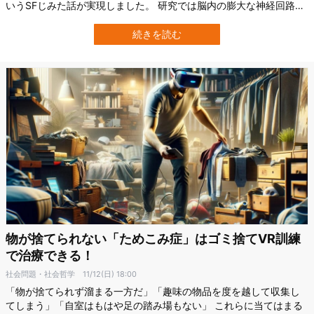
いうSFじみた話が実現しました。 研究では脳内の膨大な神経回路の
働きをAIが学習し、目の前に提示された映像を神経細胞レベルでど
のように処理しているのかを精密にシミュレートできることが示さ
続きを読む
れています。 この“電子脳”があれば、従来は実験動物を必要として
いた視覚実験やテストを、なん…
物が捨てられない「ためこみ症」はゴミ捨てVR訓練
で治療できる！
社会問題・社会哲学
11/12(日) 18:00
「物が捨てられず溜まる一方だ」「趣味の物品を度を越して収集し
てしまう」「自室はもはや足の踏み場もない」 これらに当てはまる