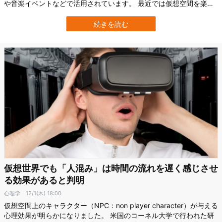
や音楽イベントなどで活用されています。 最近では仮想空間を楽し
むためのスクリーンやゴーグルなどのVR機器の技術も上がってお
り、より没入感のある仮想空間体験ができるようになりました。 た
続きを読む
だし、2023年7月現在一般家庭では仮想空間のニオイを感じること
はできません。 そこで香港城市…
仮想世界でも「人混み」は時間の流れを遅く感じさせ
る効果があると判明
心理学
12/1(木) 18:00
仮想空間上のキャラクター（NPC：non player character）が与える
心理効果が明らかになりました。 米国のコーネル大学で行われた研