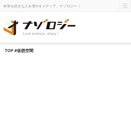
科学を好きな人を増やすメディア、ナゾロジー！
Love science , enjoy !
仮想空間 タグのニュース - ナゾロジー
TOP
#仮想空間