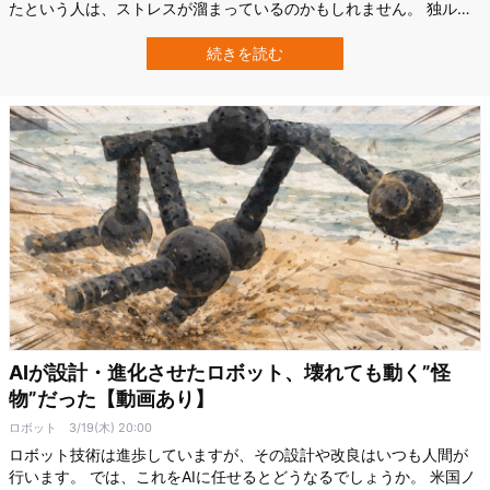
たという人は、ストレスが溜まっているのかもしれません。 独ルー
ル大学ボーフム（RUB）の最新研究で、ストレスが高まると人は道
に迷いやすくなることが明らかになりました。 その原因は一体何な
続きを読む
のでしょうか？ 研究の詳細は2026年3月12日付で学術誌『PLOS
Biology』に掲載…
AIが設計・進化させたロボット、壊れても動く”怪
物”だった【動画あり】
ロボット
3/19(木) 20:00
ロボット技術は進歩していますが、その設計や改良はいつも人間が
行います。 では、これをAIに任せるとどうなるでしょうか。 米国ノ