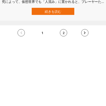
究によって、仮想世界でも「人混み」に置かれると、プレーヤーた
ちは体感時間が10%ほど長く感じることが示されました。 研究では
満員電車を模した仮想世界を60秒から80秒ほど体験してもらったと
続きを読む
ころ、NPC密度が1平方メートルあたり1人増えるごとに、プレーヤ
ー…
1
2