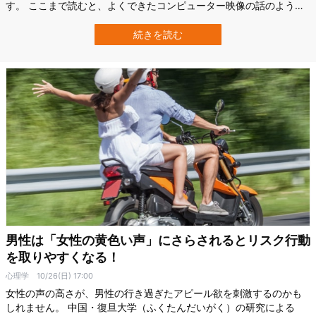
す。 ここまで読むと、よくできたコンピューター映像の話のように
感じるかもしれませんが、今回の映像はその中身がまったく違いま
す。 2026年3月、米国の企業イーオン・システムズ（eon）は、こ
続きを読む
の動きはただの作り物ではなく、「生き物の脳の配線をもとにして
実際に動かしている」と強い言葉…
男性は「女性の黄色い声」にさらされるとリスク行動
を取りやすくなる！
心理学
10/26(日) 17:00
女性の声の高さが、男性の行き過ぎたアピール欲を刺激するのかも
しれません。 中国・復旦大学（ふくたんだいがく）の研究による