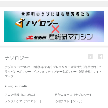
ナゾロジー
ナゾロジーについて
|
お問い合わせ
|
プレスリリース送付先
|
利用規約
|
プ
ライバシーポリシー
|
インフォマティブデータポリシー
|
運営会社
|
サイト
マップ
kusuguru
media
アニメ情報［にじめん］
科学ニュース［ナゾロジー］
メンタルケア［ココロジー］
心理テスト［シンリ］