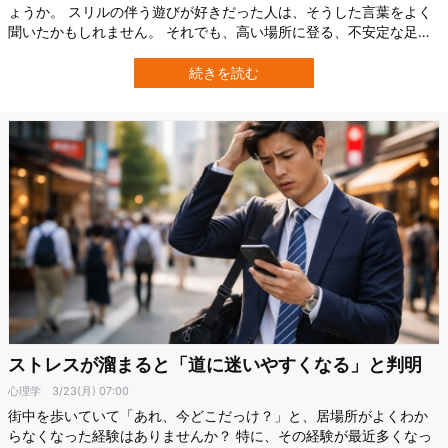
ょうか。 スリルの伴う遊びが好きだった人は、そうした言葉をよく
聞いたかもしれません。 それでも、高い場所に登る、不安定な足場
を渡る、スピードを出して走るといった“少し危ない遊び”は、子ども
にとって危険を学ぶ大切な練習になっている可能性があります。 カ
続きを読む
ナダ・ブリティッシュコロンビア大学（UBC）などの国際研究チー
ムは、VR空間を使った実験に…
ストレスが溜まると「道に迷いやすくなる」と判明
心理学
3/23(月) 07:00
街中を歩いていて「あれ、今どこだっけ？」と、居場所がよくわか
らなくなった経験はありませんか？ 特に、その経験が最近多くなっ