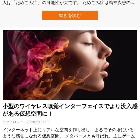
人は「ためこみ症」の可能性が大です。 ためこみ症は精神疾患の一
つであり、部屋が物で溢れ返ってしまうせいで、健康や安全上の問
題を起こすリスクが高くなります。 日本でもよく「ゴミ屋敷」など
続きを読む
と称してテレビで扱われたりと、ためこみ症を抱える人は少なくあ
りません。 そんな中、米スタンフォ…
小型のワイヤレス嗅覚インターフェイスでより没入感
がある仮想空間に！
テクノロジー
7/29(土) 17:00
インターネット上にリアルな空間を作り出し、まるでその場にいる
ような感覚になれる仮想空間。 メタバースとも呼ばれ、主にゲーム