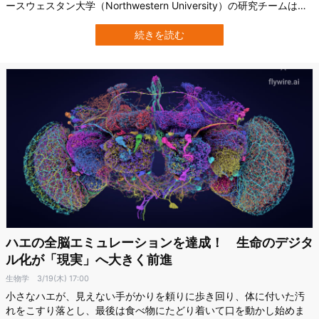
ースウェスタン大学（Northwestern University）の研究チームは、
AIを使ってモジュール型ロボットの体の組み方と動き方を効率よく
探し、その結果得られた設計を現実世界でそのまま動かすことに成
続きを読む
功しました。 こうして得られたロボットは、従来の脚型ロボットと
はかな…
ハエの全脳エミュレーションを達成！ 生命のデジタ
ル化が「現実」へ大きく前進
生物学
3/19(木) 17:00
小さなハエが、見えない手がかりを頼りに歩き回り、体に付いた汚
れをこすり落とし、最後は食べ物にたどり着いて口を動かし始めま