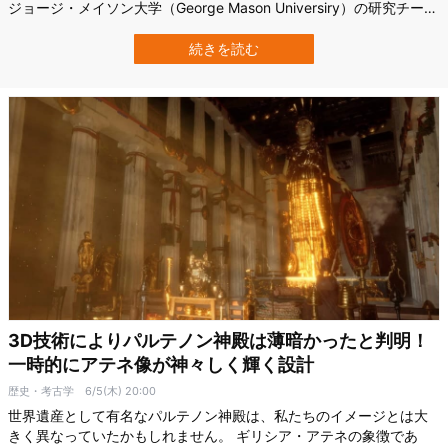
ジョージ・メイソン大学（George Mason Universiry）の研究チーム
は、AIとARを組み合わせた全く新しい消防士訓練プログラムの開発
に取り組んでいます。 このプロジェクトは、従来の訓練で避けられ
続きを読む
なかった危険を減らし、より多くの消防士の命を守ることを目指す
最先端…
3D技術によりパルテノン神殿は薄暗かったと判明！
一時的にアテネ像が神々しく輝く設計
歴史・考古学
6/5(木) 20:00
世界遺産として有名なパルテノン神殿は、私たちのイメージとは大
きく異なっていたかもしれません。 ギリシア・アテネの象徴であ