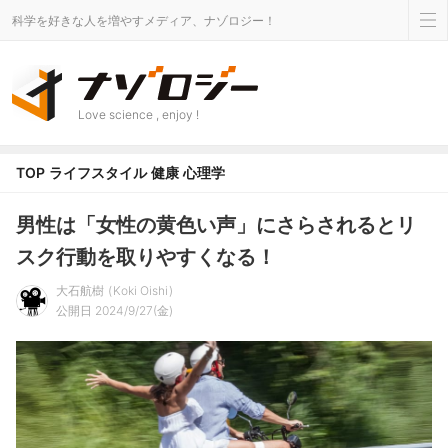
科学を好きな人を増やすメディア、ナゾロジー！
Love science , enjoy !
TOP
ライフスタイル
健康
心理学
男性は「女性の黄色い声」にさらされるとリ
スク行動を取りやすくなる！
大石航樹
Koki Oishi
公開日 2024/9/27(金)