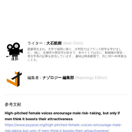
大石航樹
Koki Oishi
愛媛県生まれ。大学で福岡に移り、大学院ではフランス哲学を学びまし
た。 他に、生物学や歴史学が好きで、本サイトでは主に、動植物や歴史・
考古学系の記事を担当しています。 趣味は映画鑑賞で、月に30〜40本観る
ことも。
ナゾロジー 編集部
Nazology Editor
High-pitched female voices encourage male risk-taking, but only if
men think it boosts their attractiveness
https://www.psypost.org/high-pitched-female-voices-encourage-male-
risk-taking-but-only-if-men-think-it-boosts-their-attractiveness/