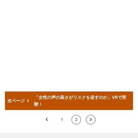
「女性の声の高さがリスクを促すのか」VRで実
次ページ
験！
<
1
2
>