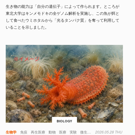
生き物の能力は「自分の遺伝子」によって作られます。ところが
東北大学はキンメモドキの全ゲノム解析を実施し、この魚が餌と
して食べたウミホタルから「光るタンパク質」を奪って利用して
いることを示しました。
BIOLOGY
生物学
免疫
再生医療
動物
医療
実験
微生物
水
2026.05.28 THU
生物
生物学
細胞