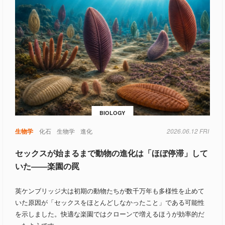
BIOLOGY
生物学
化石
生物学
進化
2026.06.12 FRI
セックスが始まるまで動物の進化は「ほぼ停滞」して
いた――楽園の罠
英ケンブリッジ大は初期の動物たちが数千万年も多様性を止めて
いた原因が「セックスをほとんどしなかったこと」である可能性
を示しました。快適な楽園ではクローンで増えるほうが効率的だ