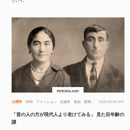
という。
PSYCHOLOGY
心理学
SNS
ファッション
生物学
老化
肥満
錯覚
2026.06.06 SAT
「昔の人の方が現代人より老けてみる」 見た目年齢の
謎