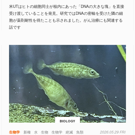
米UTはヒトの細胞同士が核内にあった「DNAの大きな塊」を直接
受け渡していることを発見。研究ではDNAの密輸を受けた隣の細
胞が薬剤耐性を得たことも示されました。がん治療にも関連する
話です
BIOLOGY
生物学
新種
水
生物
生物学
絶滅
魚類
2026.05.29 FRI