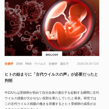
BIOLOGY
生物学
DNA
RNA
ウイルス
生物学
遺伝子
2026.06.09 TUE
ヒトの始まりに「古代ウイルスの声」が必要だったと
判明
中ZJUらは受精卵が初めて自分自身の遺伝子を起動する瞬間に古代
ウイルス残骸が欠かせない役割を果たしていたと発表。研究では
この古代ウイルス残骸の働きを邪魔するとヒト受精卵の成長が止