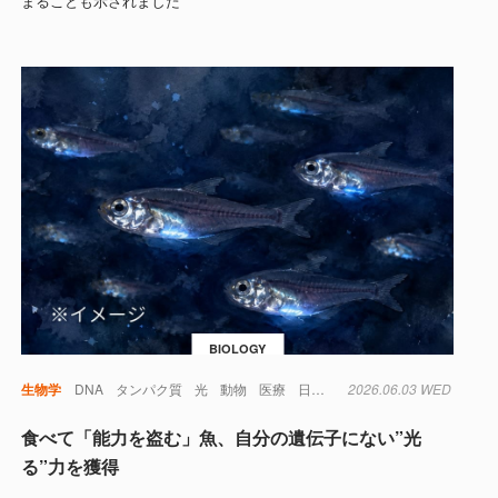
まることも示されました
BIOLOGY
生物学
DNA
タンパク質
光
動物
医療
日本
水
2026.06.03 WED
生物
生物学
色
遺
食べて「能力を盗む」魚、自分の遺伝子にない”光
る”力を獲得