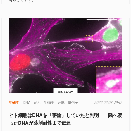
ったようです。
BIOLOGY
生物学
DNA
がん
生物学
細胞
遺伝子
2026.06.03 WED
ヒト細胞はDNAを「密輸」していたと判明――隣へ渡
ったDNAが薬剤耐性まで伝達