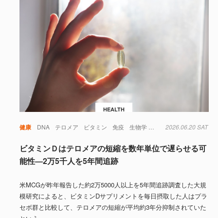
HEALTH
健康
DNA
テロメア
ビタミン
免疫
生物学
細胞
2026.06.20 SAT
老化
ビタミンＤはテロメアの短縮を数年単位で遅らせる可
能性―2万5千人を5年間追跡
米MCGが昨年報告した約2万5000人以上を5年間追跡調査した大規
模研究によると、ビタミンDサプリメントを毎日摂取した人はプラ
セボ群と比較して、テロメアの短縮が平均約3年分抑制されていた