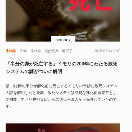
BIOLOGY
生物学
DNA
生物学
突然変異
遺伝子
2026.07.04 SAT
「半分の卵が死亡する」イモリの200年にわたる致死
システムの謎がついに解明
蘭LUは卵の半分が孵化前に死亡するイモリの奇妙な致死システム
の謎を解明したと発表。致死システムは簡易な進化促進装置とし
て機能しており先祖集団からの遺伝子混入から保護していたので
す。