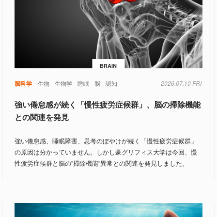
BRAIN
脳科学
生物
生物学
睡眠
脳
認知
2026.07.10 FRI
強い倦怠感が続く「慢性疲労症候群」、脳の掃除機能
との関連を発見
強い倦怠感、睡眠障害、思考のぼやけが続く「慢性疲労症候群」
の原因は分かっていません。しかし豪グリフィス大学は今回、慢
性疲労症候群と脳の”掃除機能”異常との関連を発見しました。