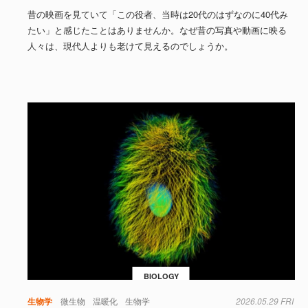
昔の映画を見ていて「この役者、当時は20代のはずなのに40代み
たい」と感じたことはありませんか。なぜ昔の写真や動画に映る
人々は、現代人よりも老けて見えるのでしょうか。
BIOLOGY
生物学
微生物
温暖化
生物学
2026.05.29 FRI