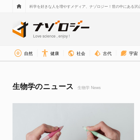
科学を好きな人を増やすメディア、ナゾロジー！世の中にある沢
Love science , enjoy !
社会
古代
宇宙
自然
健康
生物学 タグのニュース - ナゾ
生物学のニュース
生物学 News