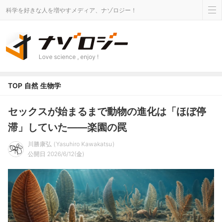
科学を好きな人を増やすメディア、ナゾロジー！
Love science , enjoy !
TOP
自然
生物学
セックスが始まるまで動物の進化は「ほぼ停
滞」していた――楽園の罠
川勝康弘
Yasuhiro Kawakatsu
公開日 2026/6/12(金)