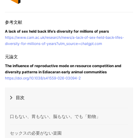
A lack of sex held back life’s diversity for millions of years
https://www.cam.ac.uk/research/news/a-lack-of-sex-held-back-lifes-
diversity-for-millions-of-years?utm_source=chatgpt.com
The influence of reproductive mode on resource competition and
diversity patterns in Ediacaran early animal communities
https://doi.org/10.1038/s41559-026-03094-2
目次
口もない、胃もない、脳もない。でも「動物」
セックスの必要がない楽園