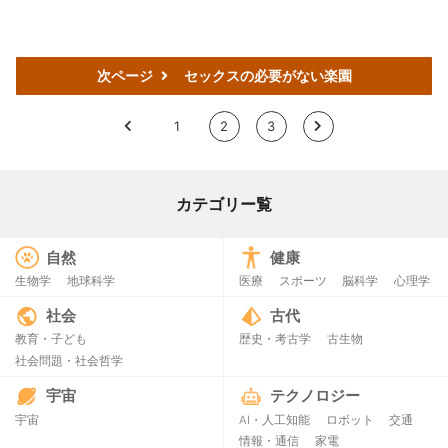
次ページ
セックスの必要がない楽園
<
1
2
3
>
カテゴリー覧
自然
健康
生物学
地球科学
医療
スポーツ
脳科学
心理学
社会
古代
教育・子ども
歴史・考古学
古生物
社会問題・社会哲学
宇宙
テクノロジー
宇宙
AI・人工知能
ロボット
交通
情報・通信
家電