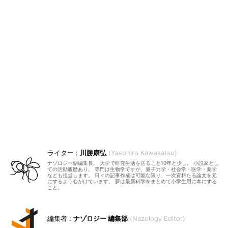
川勝康弘
Yasuhiro Kawakatsu
ナゾロジー副編集長。 大学で研究生活を送ること10年と少し。 小説家とし
ての活動履歴あり。 専門は生物学ですが、量子力学・社会学・医学・薬学
なども担当します。 日々の記事作成は可能な限り、一次資料たる論文を元
にするよう心がけています。 夢は最新科学をまとめて小学生用に本にする
こと。
ナゾロジー 編集部
Nazology Editor