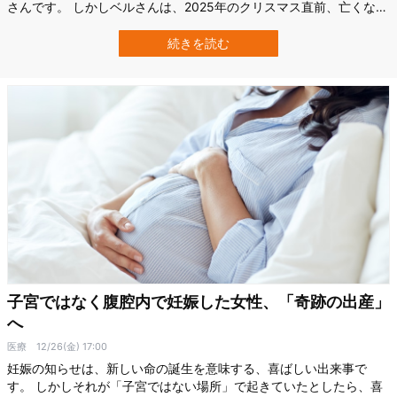
さんです。 しかしベルさんは、2025年のクリスマス直前、亡くなっ
たドナーから移植された子宮で男の子を出産し、英国で初めて「死
亡ドナーの子宮移植による出産」が実現しました。 生後10週の赤ち
続きを読む
ゃんの名前はヒューゴちゃん。母親のベルさんは、その誕生を「ま
さに奇跡」と語ります。 な…
子宮ではなく腹腔内で妊娠した女性、「奇跡の出産」
へ
医療
12/26(金) 17:00
妊娠の知らせは、新しい命の誕生を意味する、喜ばしい出来事で
す。 しかしそれが「子宮ではない場所」で起きていたとしたら、喜