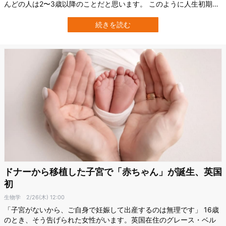
んどの人は2〜3歳以降のことだと思います。 このように人生初期
（0〜3歳頃）の記憶が抜け落ちている現象を「幼児期健忘
（infantile amnesia）」といいます。 ただ、最近の研究では人間の
続きを読む
自意識は4カ月頃から発達すると報告されており、ほとんどの人が
2〜3歳以前の記憶を思…
ドナーから移植した子宮で「赤ちゃん」が誕生、英国
初
生物学
2/26(木) 12:00
「子宮がないから、ご自身で妊娠して出産するのは無理です」 16歳
のとき、そう告げられた女性がいます。英国在住のグレース・ベル