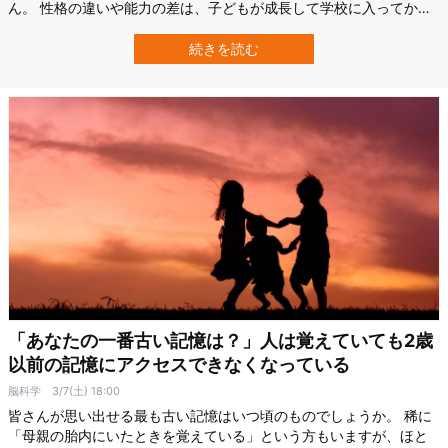
ん。 性格の違いや能力の差は、子どもが成長して学校に入ってから
はっきり出るものだと考えられがちだからです。 ところが、日本の
富山大学（University of Toyama）の研究チームによる最新の研究
続きを読む
で、このようなきょうだい間の差が、早ければ生後半年というごく
早い段階からす…
「あなたの一番古い記憶は？」人は覚えていても2歳
以前の記憶にアクセスできなくなっている
脳科学
3/7(土) 18:00
皆さんが思い出せる最も古い記憶はいつ頃のものでしょうか。 稀に
「母親の胎内にいたときを覚えている」という方もいますが、ほと