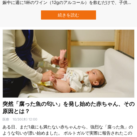
娠中に週に1杯のワイン（12gのアルコール）を飲むだけで、子供の
顔の形に特徴的な変化が起きていたことが明らかになりました。 子
宮内部でアルコールの影響を受けた子供の顔は、鼻が短くなって、
続きを読む
上向きになり、目の下の領域が落ち込んで、顎は上向きになるな
ど、特徴的な変化を起こします。 …
突然「腐った魚の匂い」を発し始めた赤ちゃん、その
原因とは？
医療
10/30(木) 12:00
ある日、まだ1歳にも満たない赤ちゃんから、強烈な「腐った魚」の
ような匂いが漂い始めました。 ポルトガルで実際に報告されたこの