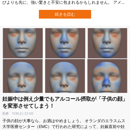
びよりも先に、強い驚きと不安に包まれるかもしれません。 アメリ
カ・カリフォルニア州で報告された今回のケースは、胎児が子宮で
はなく腹腔内で育つ「腹腔異所性妊娠」という、極めて稀で危険な
続きを読む
状態でした。 それにもかかわらず、母子ともに命を取り留め、無事
に出産へと至ったのです。 子宮ではな…
妊娠中は例え少量でもアルコール摂取が「子供の顔」
を変形させてしまう！
医療
11/8(土) 22:00
子供の顔が大事なら、お酒はやめましょう。 オランダのエラスムス
大学医療センター（EMC）で行われた研究によって、妊娠直前や妊