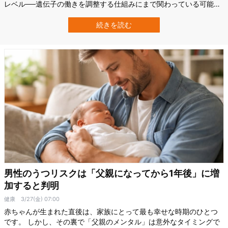
レベル──遺伝子の働きを調整する仕組みにまで関わっている可能性
があるとしたら。 今回、イギリスのエクセター大学（University of
Exeter）などの研究チームは、3か月を超えて完全母乳育児を受けた
続きを読む
子どもで、DNAの調整に関わる「エピジェネティックな印」が後年
の血液に…
男性のうつリスクは「父親になってから1年後」に増
加すると判明
健康
3/27(金) 07:00
赤ちゃんが生まれた直後は、家族にとって最も幸せな時期のひとつ
です。 しかし、その裏で「父親のメンタル」は意外なタイミングで