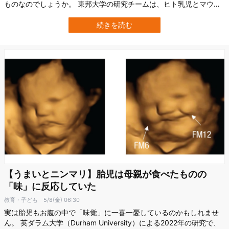
ものなのでしょうか。 東邦大学の研究チームは、ヒト乳児とマウス
の仔を対象にこの現象を調べました。 赤ちゃんの背中・お腹・後頭
部を比較したところ、落ち着きに関係する反応が最もはっきり見ら
続きを読む
れたのは「背中」だと分かりました。 詳細は、2026年4月10日付の
学術誌『Communica…
【うまいとニンマリ】胎児は母親が食べたものの
「味」に反応していた
教育・子ども
5/8(金) 06:30
実は胎児もお腹の中で「味覚」に一喜一憂しているのかもしれませ
ん。 英ダラム大学（Durham University）による2022年の研究で、