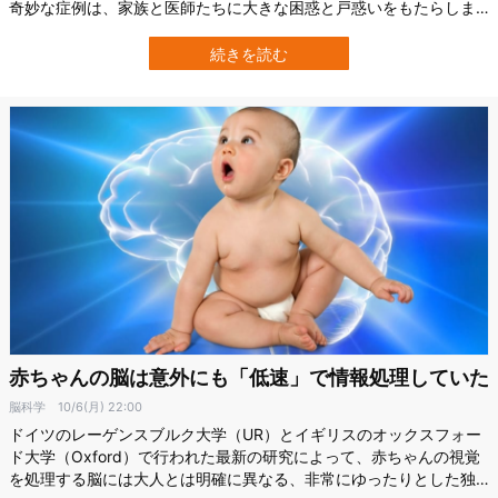
奇妙な症例は、家族と医師たちに大きな困惑と戸惑いをもたらしま
した。 生まれたばかりの赤ちゃんの体から「魚の腐った匂い」がす
るという、とても想像しにくい現象。 その背後には、普段は意識し
続きを読む
ない“体の仕組み”と“遺伝のいたずら”が絡み合っていたのです。 研究
の詳細は2025年2月の…
赤ちゃんの脳は意外にも「低速」で情報処理していた
脳科学
10/6(月) 22:00
ドイツのレーゲンスブルク大学（UR）とイギリスのオックスフォー
ド大学（Oxford）で行われた最新の研究によって、赤ちゃんの視覚
を処理する脳には大人とは明確に異なる、非常にゆったりとした独