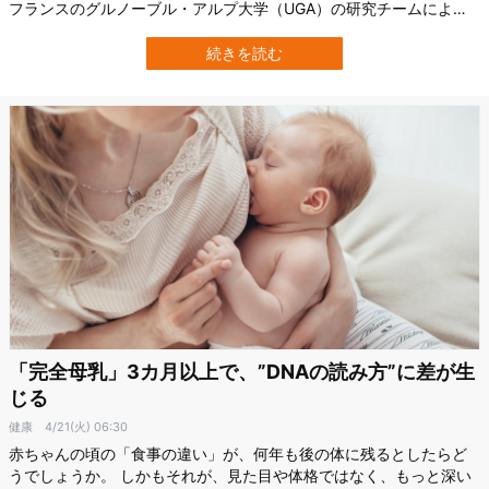
フランスのグルノーブル・アルプ大学（UGA）の研究チームによる
最新の研究は、この感覚がかなり早い時期から芽生えている可能性
を示しました。 生後わずか4か月の赤ちゃんが、大人が「美しい」
続きを読む
と評価した動きに、同じように長く注意を向けていたというので
す。 この研究は2026年4月22…
「完全母乳」3カ月以上で、”DNAの読み方”に差が生
じる
健康
4/21(火) 06:30
赤ちゃんの頃の「食事の違い」が、何年も後の体に残るとしたらど
うでしょうか。 しかもそれが、見た目や体格ではなく、もっと深い