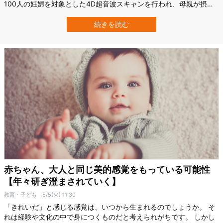
100人の妊婦を対象とした4D超音波スキャンを行われ、母親が摂取
した食べ物の味にさらされた胎児の反応が調査されました。 する
と、お腹の中の胎児はある味には「笑い顔」の反応を、ある味には
続きを読む
「泣き顔」の反応を示すことが確認されたのです。 これは胎児が味
覚に対して直…
赤ちゃん、大人と同じ美的感覚をもっている可能性
【年々研ぎ澄まされていく】
教育・子ども
5/5(火) 11:30
「きれいだ」と感じる感覚は、いつから生まれるのでしょうか。 そ
れは経験や文化の中で身につくものだと考えられがちです。 しかし