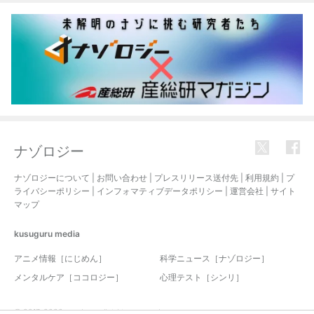
ナゾロジー
ナゾロジーについて
|
お問い合わせ
|
プレスリリース送付先
|
利用規約
|
プ
ライバシーポリシー
|
インフォマティブデータポリシー
|
運営会社
|
サイト
マップ
kusuguru
media
アニメ情報［にじめん］
科学ニュース［ナゾロジー］
メンタルケア［ココロジー］
心理テスト［シンリ］
© 2017-2026 nazology. all rights reserved.