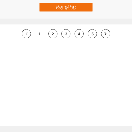
自のリズムが存在している可能性が明らかになりました。 研究チー
ムは、生後約8ヶ月の赤ちゃんに様々な速度で点滅する映像を見せな
続きを読む
がら脳波を調べたところ、乳児の脳波には1秒間に約4回（4Hz）と
いうスローペースの波がは…
1
2
3
4
5