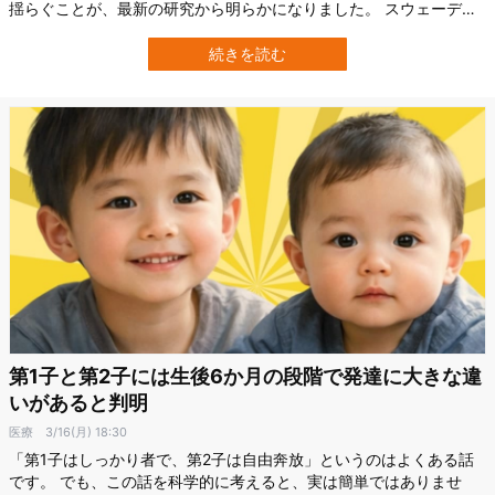
揺らぐことが、最新の研究から明らかになりました。 スウェーデン
のカロリンスカ研究所のチームは、100万人以上の父親を追跡し、出
産前後の精神状態の変化を分析。 その結果、父親のうつやストレス
続きを読む
関連障害は、出産直後ではなく「約1年後」に増加する傾向があるこ
とを報告しました。 研究の詳…
第1子と第2子には生後6か月の段階で発達に大きな違
いがあると判明
医療
3/16(月) 18:30
「第1子はしっかり者で、第2子は自由奔放」というのはよくある話
です。 でも、この話を科学的に考えると、実は簡単ではありませ