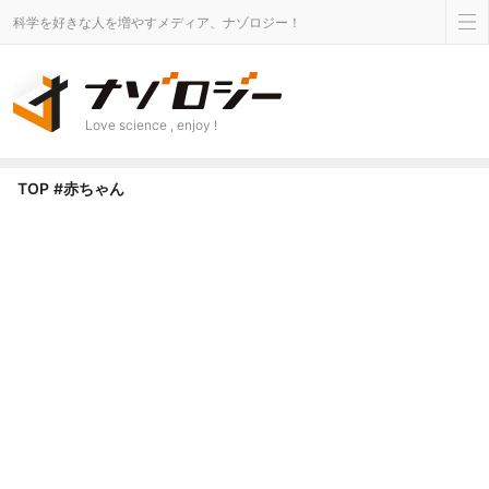
科学を好きな人を増やすメディア、ナゾロジー！
Love science , enjoy !
赤ちゃん タグのニュース - ナゾロジー
TOP
#赤ちゃん