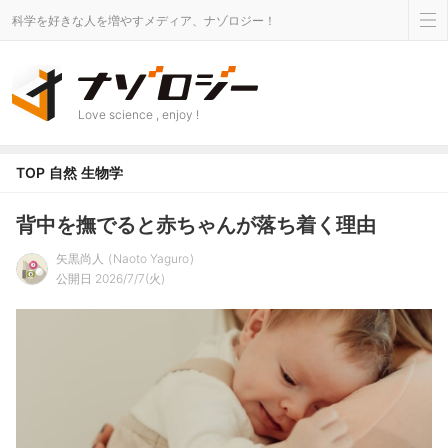
科学を好きな人を増やすメディア、ナゾロジー！
Love science , enjoy !
TOP
自然
生物学
背中を撫でると赤ちゃんが落ち着く理由
矢黒尚人
Naoto Yaguro
公開日 2026/7/7(火)