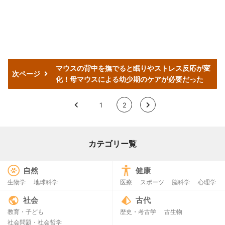
マウスの背中を撫でると眠りやストレス反応が変
次ページ
化！母マウスによる幼少期のケアが必要だった
<
1
2
>
カテゴリー覧
自然
健康
生物学
地球科学
医療
スポーツ
脳科学
心理学
社会
古代
教育・子ども
歴史・考古学
古生物
社会問題・社会哲学