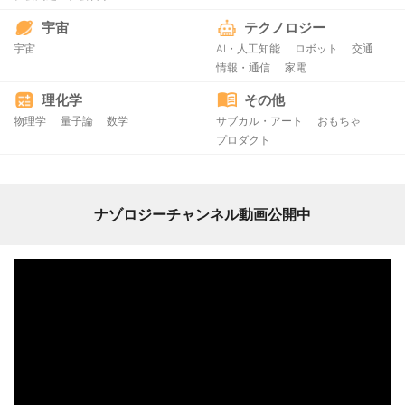
宇宙
テクノロジー
宇宙
AI・人工知能
ロボット
交通
情報・通信
家電
理化学
その他
物理学
量子論
数学
サブカル・アート
おもちゃ
プロダクト
ナゾロジーチャンネル動画公開中