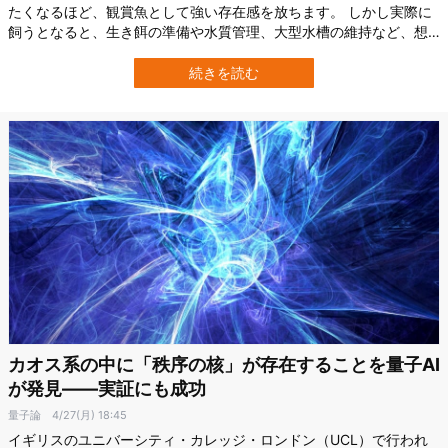
たくなるほど、観賞魚として強い存在感を放ちます。 しかし実際に
飼うとなると、生き餌の準備や水質管理、大型水槽の維持など、想
像以上の手間と責任がのしかかります。 ではもし、その“理想の
魚”を、世話も命の負担もなく楽しめるとしたらどうでしょうか。 中
続きを読む
国の企業FullDepthが開発したロボット魚は、まさにその問いに真正
面から答える存在です。 …
カオス系の中に「秩序の核」が存在することを量子AI
が発見――実証にも成功
量子論
4/27(月) 18:45
イギリスのユニバーシティ・カレッジ・ロンドン（UCL）で行われ