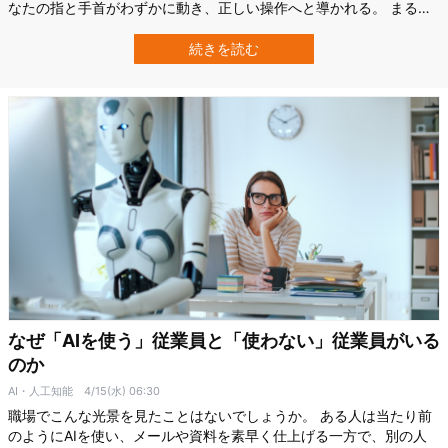
なたの指と手首がわずかに動き、正しい操作へと導かれる。 まるで
隣に教えてくれる人が立っているかのように。 しかしそこにいるの
は人間ではなく、AIです。 アメリカ・シカゴ大学（University of
続きを読む
Chicago）の研究チームは、電気筋刺激（EMS）とマルチモーダルAI
を組…
なぜ「AIを使う」従業員と「使わない」従業員がいる
のか
AI・人工知能
4/15(水) 06:30
職場でこんな光景を見たことはないでしょうか。 ある人は当たり前
のようにAIを使い、メールや資料を素早く仕上げる一方で、別の人