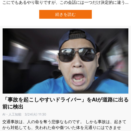
こにでもあるやり取りですが、この会話には一つだけ決定的に違う
点がありました。 その女性は、人間ではなかったのです。 これは、
AI音声エージェント「レイチェル」が実際にパブへかけた電話の一
続きを読む
場面です。 2026年のある週末、なんとAIがアイルランド全土のパブ
約3000軒に電…
「事故を起こしやすいドライバー」をAIが道路に出る
前に検出
AI・人工知能
3/24(火) 11:30
交通事故は、人の命を奪う悲惨なものです。 しかも事故は、起きて
から対処しても、失われた命や傷ついた体を元通りにはできませ