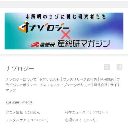
ナゾロジー
ナゾロジーについて
|
お問い合わせ
|
プレスリリース送付先
|
利用規約
|
プ
ライバシーポリシー
|
インフォマティブデータポリシー
|
運営会社
|
サイト
マップ
kusuguru
media
アニメ情報［にじめん］
科学ニュース［ナゾロジー］
メンタルケア［ココロジー］
心理テスト［シンリ］