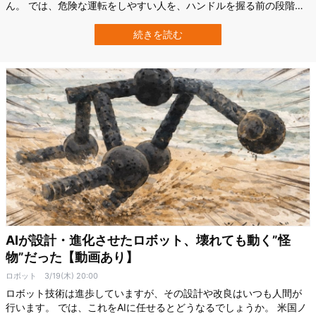
ん。 では、危険な運転をしやすい人を、ハンドルを握る前の段階で
見抜くことはできるのでしょうか。 アラブ首長国連邦のシャルジャ
大学（UOS）の研究チームは、ドライバーの心理特性、生理反応、
続きを読む
年齢や性別などの情報を組み合わせ、運転シミュレーター内で事故
や違反を起こしやすい高リスク群と、…
AIが設計・進化させたロボット、壊れても動く”怪
物”だった【動画あり】
ロボット
3/19(木) 20:00
ロボット技術は進歩していますが、その設計や改良はいつも人間が
行います。 では、これをAIに任せるとどうなるでしょうか。 米国ノ