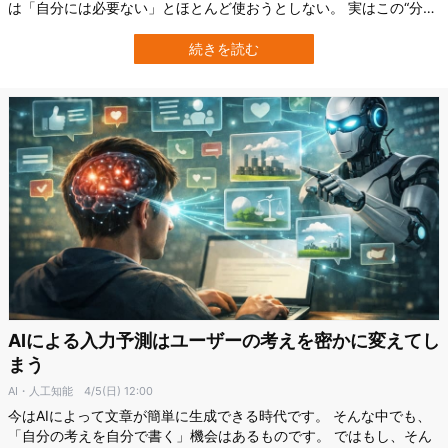
は「自分には必要ない」とほとんど使おうとしない。 実はこの“分
断”は個人の性格の違いではなく、社会全体で起きている現象です。
米国の世論調査会社ギャラップ（Gallup）が2026年に行った大規模
続きを読む
調査によると、仕事でAIを使う人は増えているものの、それでも多
くの人はほとんど使…
AIによる入力予測はユーザーの考えを密かに変えてし
まう
AI・人工知能
4/5(日) 12:00
今はAIによって文章が簡単に生成できる時代です。 そんな中でも、
「自分の考えを自分で書く」機会はあるものです。 ではもし、そん