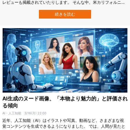
レビューも掲載されていたりします。 そんな中、米カリフォルニア
大学サンディエゴ校（UCSD）の研究チームは、AIが作成したレビュ
ー要約が消費者の購買意欲にどのような影響を与えるのかを調査。
続きを読む
その結果、実際の人が書いたレビューよりも、AIの要約したレビュ
ーを読んだ人の方が、商品…
AI生成のヌード画像、「本物より魅力的」と評価され
る傾向
AI・人工知能
3/16(月) 22:00
近年、人工知能（AI）はイラストや写真、動画など、さまざまな視
覚コンテンツを生成できるようになりました。 では、人間が見たと