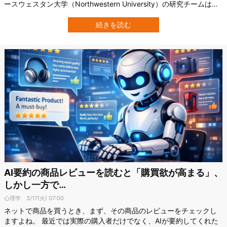
ースウェスタン大学（Northwestern University）の研究チームは、
AIを使ってモジュール型ロボットの体の組み方と動き方を効率よく
探し、その結果得られた設計を現実世界でそのまま動かすことに成
続きを読む
功しました。 こうして得られたロボットは、従来の脚型ロボットと
はかな…
AI要約の商品レビューを読むと「購買欲が高まる」、
しかし一方で…
心理学
3/17(火) 07:00
ネットで商品を買うとき、まず、その商品のレビューをチェックし
ますよね。 最近では実際の購入者だけでなく、AIが要約してくれた