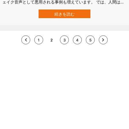
ェイク音声として悪用される事例も増えています。 では、人間は本
当にAIの声を見抜けないのでしょうか。 中国の天津大学（Tianjin
University）の研究チームは、人がAI音声と人間の声を区別できるの
続きを読む
かを、行動実験と脳波測定の両方で調べました。 その結果、人の判
断力は…
1
2
3
4
5