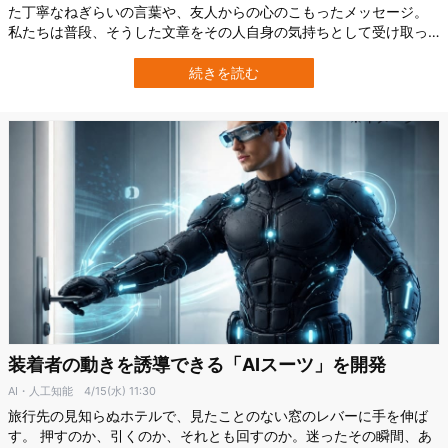
た丁寧なねぎらいの言葉や、友人からの心のこもったメッセージ。
私たちは普段、そうした文章をその人自身の気持ちとして受け取っ
ています。 しかし、もしそれが人工知能によって作られていたとし
たら、あなたはどう感じるでしょうか。 この問いに真正面から挑ん
続きを読む
だのが、アメリカのデューク大学（Duke University）の研究者らで
す。 彼らはは…
装着者の動きを誘導できる「AIスーツ」を開発
AI・人工知能
4/15(水) 11:30
旅行先の見知らぬホテルで、見たことのない窓のレバーに手を伸ば
す。 押すのか、引くのか、それとも回すのか。迷ったその瞬間、あ