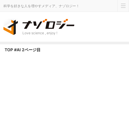
科学を好きな人を増やすメディア、ナゾロジー！
Love science , enjoy !
AI タグのニュース - Page 2 of 25 - ナゾロジー
TOP
#AI
2ページ目