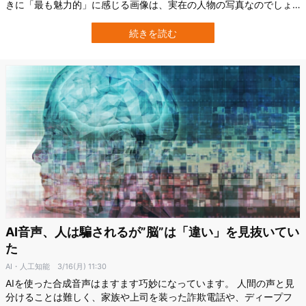
きに「最も魅力的」に感じる画像は、実在の人物の写真なのでしょ
うか。それとも、AIによって作られたものなのでしょうか。 この疑
問を解決すべく、チェコのプラハ・カレル大学（Charles
続きを読む
University）らが、特にポルノ画像を対象として調査。 その結果、AI
が生成した女性の…
AI音声、人は騙されるが”脳”は「違い」を見抜いてい
た
AI・人工知能
3/16(月) 11:30
AIを使った合成音声はますます巧妙になっています。 人間の声と見
分けることは難しく、家族や上司を装った詐欺電話や、ディープフ