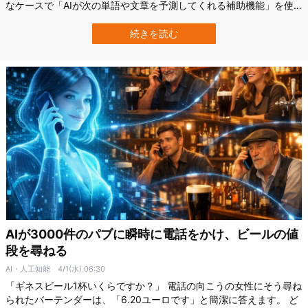
なケースで「AIが次の単語や文章を予測してくれる補助機能」を使
うとどうなるでしょうか。 アメリカ・コーネル大学（Cornell
University）の研究チームは、AIによる文章補完機能が、社会的な争
続きを読む
点に対するユーザーの意見や態度を、気づかれにくい形で変える可
能性を示しま…
AIが3000件のパブに瞬時に電話をかけ、ビールの値
段を尋ねる
AI・人工知能
4/1(水) 06:30
「ギネスビール1杯いくらですか？」 電話の向こうの女性にそう尋ね
られたバーテンダーは、「6.20ユーロです」と簡潔に答えます。 ど