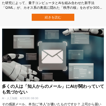
た研究によって、量子コンピュータとAIを組み合わせた新手法
「QIML」が、カオス系の奥底に隠れた「秩序の核」をわずか300個
足らずのパラメータで丸ごと取り出せることが示されました。 研究
ではこの「秩序の核」をAIの”羅針盤”として組み込むと、最先端のAI
続きを読む
モデルが軒並み破綻した長期予測で、唯一安定な結果を出すことに…
多くの人は「知人からのメール」にAIが関わっていて
も気づかない
AI・人工知能
4/23(木) 06:30
その感謝メール、本当に“本人”が書いたものですか？ 上司から届い