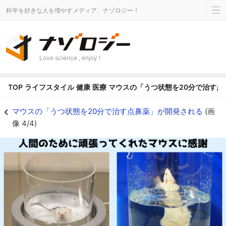
科学を好きな人を増やすメディア、ナゾロジー！
Love science , enjoy !
TOP
ライフスタイル
健康
医療
マウスの「うつ状態を20分で治す点
一般的な強制水泳テストの風景 - ナゾロジー
マウスの「うつ状態を20分で治す点鼻薬」が開発される
(画
像 4/4)