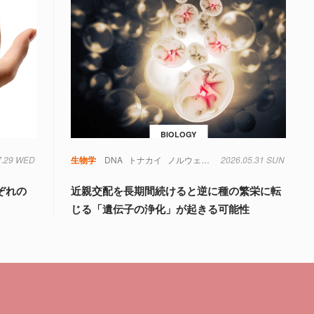
BIOLOGY
7.29 WED
生物学
DNA
トナカイ
ノルウェー
絶滅
2026.05.31 SUN
遺伝子
ぞれの
近親交配を長期間続けると逆に種の繁栄に転
じる「遺伝子の浄化」が起きる可能性