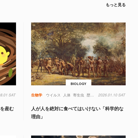
もっと見る
BIOLOGY
08.01 SAT
生物学
ウイルス
人体
寄生虫
歴史
考古学
2026.01.10 SAT
」を産む
人が人を絶対に食べてはいけない「科学的な
理由」