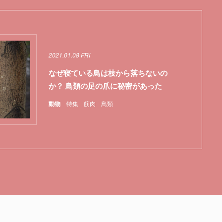
2021.01.08 FRI
なぜ寝ている鳥は枝から落ちないの
か？ 鳥類の足の爪に秘密があった
動物
特集
筋肉
鳥類