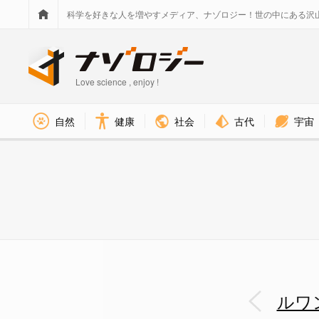
科学を好きな人を増やすメディア、ナゾロジー！世の中にある沢
Love science , enjoy !
社会
古代
宇宙
自然
健康
ルワンダの大虐殺の影響が遺伝
ルワ