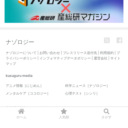
ナゾロジー
ナゾロジーについて
|
お問い合わせ
|
プレスリリース送付先
|
利用規約
|
プ
ライバシーポリシー
|
インフォマティブデータポリシー
|
運営会社
|
サイト
マップ
kusuguru
media
アニメ情報［にじめん］
科学ニュース［ナゾロジー］
メンタルケア［ココロジー］
心理テスト［シンリ］
© 2017-2026 nazology. all rights reserved.
ホーム
人気順
さがす