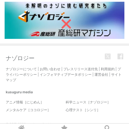
ナゾロジー
ナゾロジーについて
|
お問い合わせ
|
プレスリリース送付先
|
利用規約
|
プ
ライバシーポリシー
|
インフォマティブデータポリシー
|
運営会社
|
サイト
マップ
kusuguru
media
アニメ情報［にじめん］
科学ニュース［ナゾロジー］
メンタルケア［ココロジー］
心理テスト［シンリ］
© 2017-2026 nazology. all rights reserved.