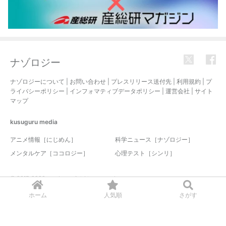
ナゾロジー
ナゾロジーについて
|
お問い合わせ
|
プレスリリース送付先
|
利用規約
|
プ
ライバシーポリシー
|
インフォマティブデータポリシー
|
運営会社
|
サイト
マップ
kusuguru
media
アニメ情報［にじめん］
科学ニュース［ナゾロジー］
メンタルケア［ココロジー］
心理テスト［シンリ］
© 2017-2026 nazology. all rights reserved.
ホーム
人気順
さがす