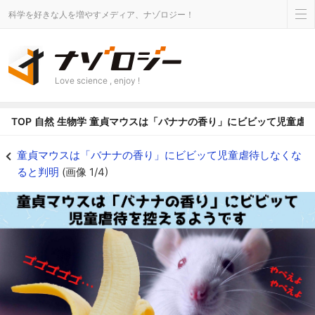
科学を好きな人を増やすメディア、ナゾロジー！
Love science , enjoy !
TOP
自然
生物学
童貞マウスは「バナナの香り」にビビッて児童虐
童貞マウスは「バナナの香り」にビビッて児童虐待しなくなると判明 - ナゾ
童貞マウスは「バナナの香り」にビビッて児童虐待しなくな
ると判明
(画像 1/4)