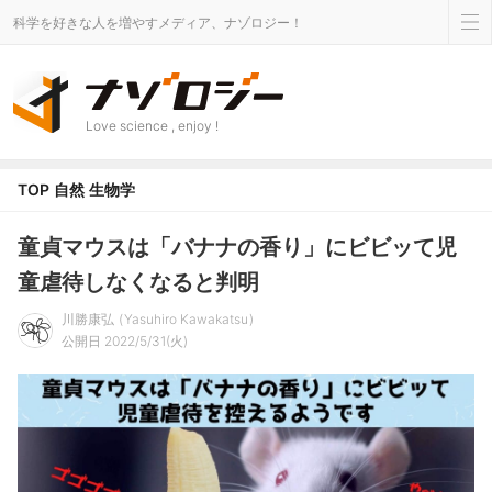
科学を好きな人を増やすメディア、ナゾロジー！
Love science , enjoy !
TOP
自然
生物学
童貞マウスは「バナナの香り」にビビッて児
童虐待しなくなると判明
川勝康弘
Yasuhiro Kawakatsu
公開日 2022/5/31(火)