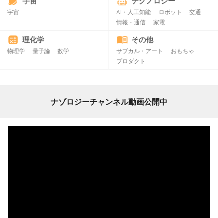
宇宙
テクノロジー
宇宙
AI・人工知能
ロボット
交通
情報・通信
家電
理化学
その他
物理学
量子論
数学
サブカル・アート
おもちゃ
プロダクト
ナゾロジーチャンネル動画公開中