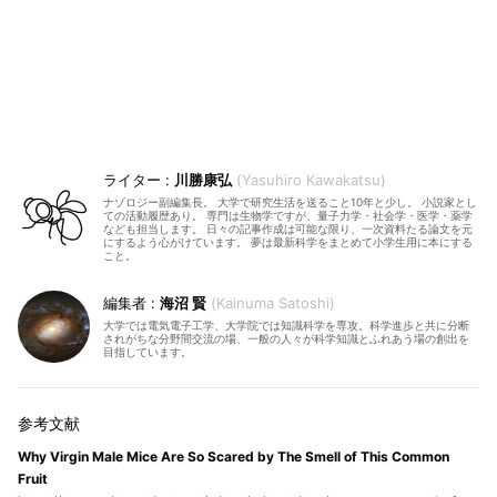
川勝康弘
Yasuhiro Kawakatsu
ナゾロジー副編集長。 大学で研究生活を送ること10年と少し。 小説家とし
ての活動履歴あり。 専門は生物学ですが、量子力学・社会学・医学・薬学
なども担当します。 日々の記事作成は可能な限り、一次資料たる論文を元
にするよう心がけています。 夢は最新科学をまとめて小学生用に本にする
こと。
海沼 賢
Kainuma Satoshi
大学では電気電子工学、大学院では知識科学を専攻。科学進歩と共に分断
されがちな分野間交流の場、一般の人々が科学知識とふれあう場の創出を
目指しています。
Why Virgin Male Mice Are So Scared by The Smell of This Common
Fruit