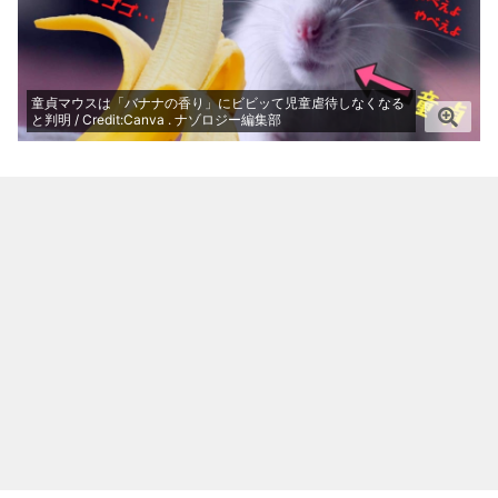
童貞マウスは「バナナの香り」にビビッて児童虐待しなくなる
と判明 / Credit:Canva . ナゾロジー編集部