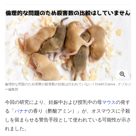
倫理的な問題のため実際の殺害数の比較は行われていない / Credit:Canva . ナゾロジ
ー編集部
今回の研究により、妊娠中および授乳中の母
の発す
マウス
る「
の香り（酢酸アミン）」が、オスマウスに子殺
バナナ
しを留まらせる警告手段として使われている可能性が示さ
れました。