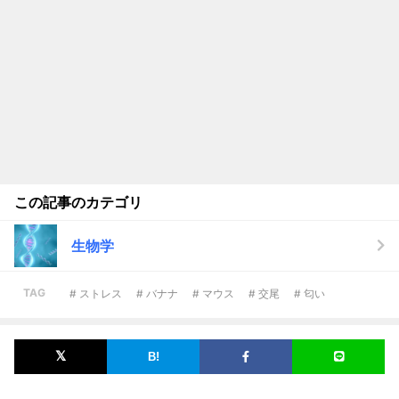
この記事のカテゴリ
生物学
TAG
# ストレス
# バナナ
# マウス
# 交尾
# 匂い