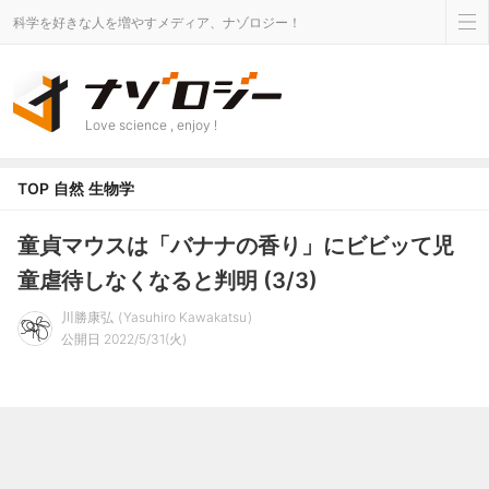
科学を好きな人を増やすメディア、ナゾロジー！
Love science , enjoy !
TOP
自然
生物学
童貞マウスは「バナナの香り」にビビッて児
童虐待しなくなると判明 (3/3)
川勝康弘
Yasuhiro Kawakatsu
公開日 2022/5/31(火)