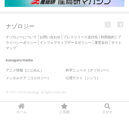
ナゾロジー
ナゾロジーについて
|
お問い合わせ
|
プレスリリース送付先
|
利用規約
|
プ
ライバシーポリシー
|
インフォマティブデータポリシー
|
運営会社
|
サイト
マップ
kusuguru
media
アニメ情報［にじめん］
科学ニュース［ナゾロジー］
メンタルケア［ココロジー］
心理テスト［シンリ］
© 2017-2026 nazology. all rights reserved.
ホーム
人気順
さがす