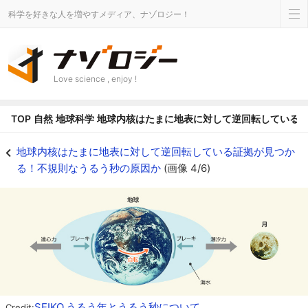
科学を好きな人を増やすメディア、ナゾロジー！
Love science , enjoy !
TOP
自然
地球科学
地球内核はたまに地表に対して逆回転している
月の潮汐力により地球の自転速度にはブレーキがかかっている - ナゾロジー
地球内核はたまに地表に対して逆回転している証拠が見つか
る！不規則なうるう秒の原因か
(画像 4/6)
SEIKO,うるう年とうるう秒について
Credit: