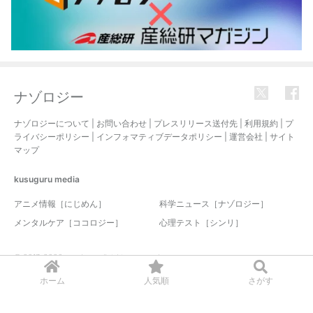
ナゾロジー
ナゾロジーについて
|
お問い合わせ
|
プレスリリース送付先
|
利用規約
|
プ
ライバシーポリシー
|
インフォマティブデータポリシー
|
運営会社
|
サイト
マップ
kusuguru
media
アニメ情報［にじめん］
科学ニュース［ナゾロジー］
メンタルケア［ココロジー］
心理テスト［シンリ］
© 2017-2026 nazology. all rights reserved.
ホーム
人気順
さがす