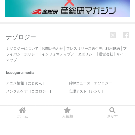
ナゾロジー
ナゾロジーについて
|
お問い合わせ
|
プレスリリース送付先
|
利用規約
|
プ
ライバシーポリシー
|
インフォマティブデータポリシー
|
運営会社
|
サイト
マップ
kusuguru
media
アニメ情報［にじめん］
科学ニュース［ナゾロジー］
メンタルケア［ココロジー］
心理テスト［シンリ］
© 2017-2026 nazology. all rights reserved.
ホーム
人気順
さがす