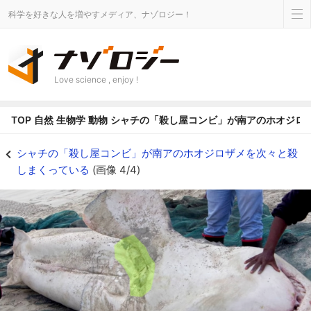
科学を好きな人を増やすメディア、ナゾロジー！
Love science , enjoy !
TOP
自然
生物学
動物
シャチの「殺し屋コンビ」が南アのホオジロ
シャチは色付けされた部分を狙っている - ナゾロジー
シャチの「殺し屋コンビ」が南アのホオジロザメを次々と殺
しまくっている
(画像 4/4)