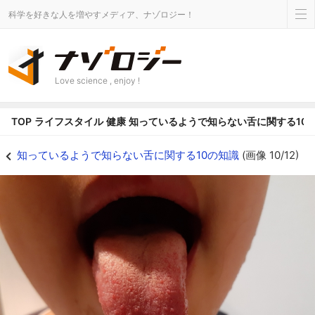
科学を好きな人を増やすメディア、ナゾロジー！
Love science , enjoy !
TOP
ライフスタイル
健康
知っているようで知らない舌に関する10
長い舌の男の子 - ナゾロジー
知っているようで知らない舌に関する10の知識
(画像 10/12)