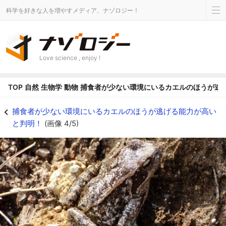
科学を好きな人を増やすメディア、ナゾロジー！
Love science , enjoy !
TOP
自然
生物学
動物
捕食者が少ない環境にいるカエルのほうが逃
捕食者が多すぎると逃げる能力を捨ててカモフラージュが優先される - ナゾ
捕食者が少ない環境にいるカエルのほうが逃げる能力が高い
と判明！
(画像 4/5)