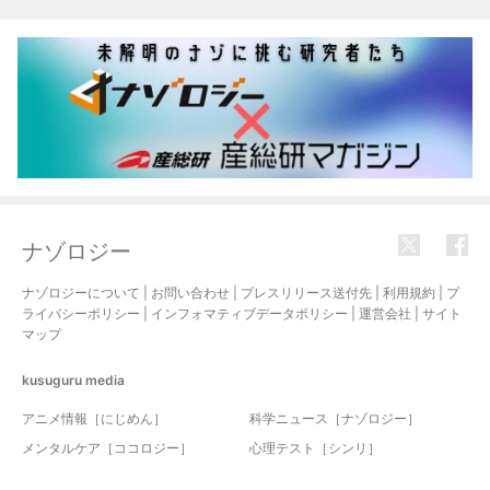
関連記事
ナゾロジー
ナゾロジーについて
|
お問い合わせ
|
プレスリリース送付先
|
利用規約
|
プ
ライバシーポリシー
|
インフォマティブデータポリシー
|
運営会社
|
サイト
マップ
kusuguru
media
アニメ情報［にじめん］
科学ニュース［ナゾロジー］
メンタルケア［ココロジー］
心理テスト［シンリ］