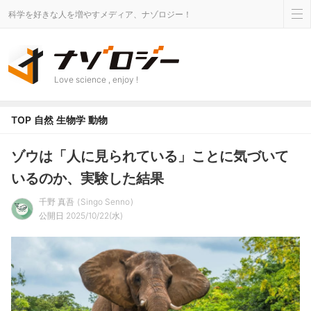
科学を好きな人を増やすメディア、ナゾロジー！
Love science , enjoy !
TOP
自然
生物学
動物
ゾウは「人に見られている」ことに気づいて
いるのか、実験した結果
千野 真吾
Singo Senno
公開日 2025/10/22(水)