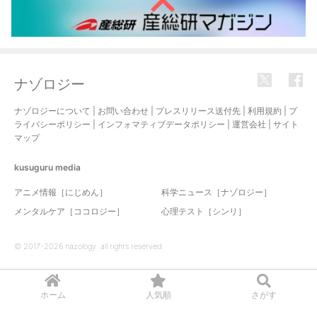
ナゾロジー
ナゾロジーについて
|
お問い合わせ
|
プレスリリース送付先
|
利用規約
|
プ
ライバシーポリシー
|
インフォマティブデータポリシー
|
運営会社
|
サイト
マップ
kusuguru
media
アニメ情報［にじめん］
科学ニュース［ナゾロジー］
メンタルケア［ココロジー］
心理テスト［シンリ］
© 2017-2026 nazology. all rights reserved.
ホーム
人気順
さがす