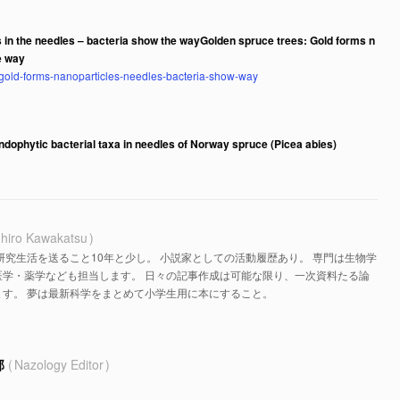
 in the needles – bacteria show the wayGolden spruce trees: Gold forms n
e way
s-gold-forms-nanoparticles-needles-bacteria-show-way
ndophytic bacterial taxa in needles of Norway spruce (Picea abies)
hiro Kawakatsu
研究生活を送ること10年と少し。 小説家としての活動履歴あり。 専門は生物学
医学・薬学なども担当します。 日々の記事作成は可能な限り、一次資料たる論
す。 夢は最新科学をまとめて小学生用に本にすること。
部
Nazology Editor