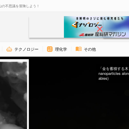
山の不思議を冒険しよう！
テクノロジー
理化学
その他
「金を蓄積する木」
nanoparticles alon
abies)