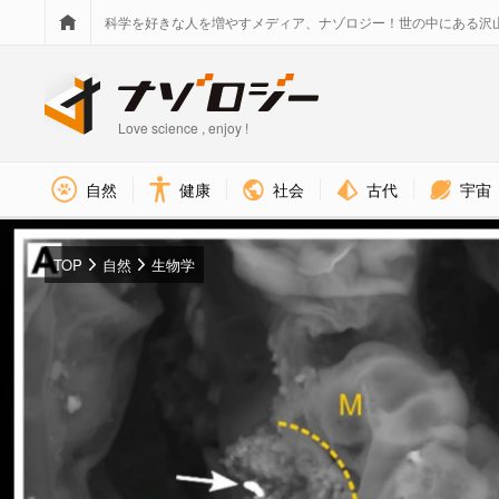
科学を好きな人を増やすメディア、ナゾロジー！世の中にある沢
Love science , enjoy !
社会
古代
宇宙
自然
健康
TOP
自然
生物学