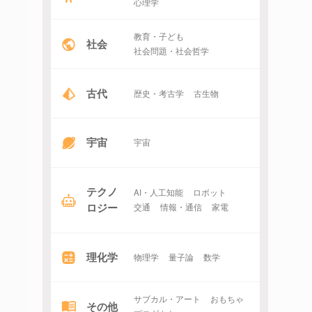
心理学
教育・子ども
社会
社会問題・社会哲学
古代
歴史・考古学
古生物
宇宙
宇宙
テクノ
AI・人工知能
ロボット
ロジー
交通
情報・通信
家電
理化学
物理学
量子論
数学
サブカル・アート
おもちゃ
その他