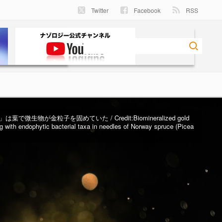
Twitter
Facebook
RSS
は葉で微生物が金粒子を固めていた / Credit:
Biomineralized gold
g with endophytic bacterial taxa in needles of Norway spruce (Picea