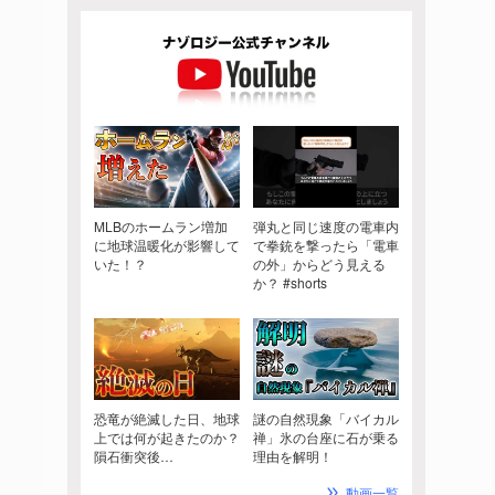
MLBのホームラン増加
弾丸と同じ速度の電車内
に地球温暖化が影響して
で拳銃を撃ったら「電車
いた！？
の外」からどう見える
か？ #shorts
恐竜が絶滅した日、地球
謎の自然現象「バイカル
上では何が起きたのか？
禅」氷の台座に石が乗る
隕石衝突後…
理由を解明！
動画一覧