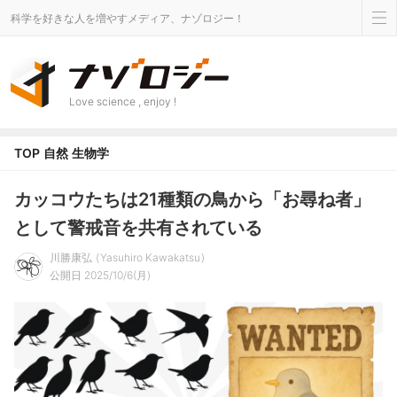
科学を好きな人を増やすメディア、ナゾロジー！
Love science , enjoy !
TOP
自然
生物学
カッコウたちは21種類の鳥から「お尋ね者」
として警戒音を共有されている
川勝康弘
Yasuhiro Kawakatsu
公開日 2025/10/6(月)