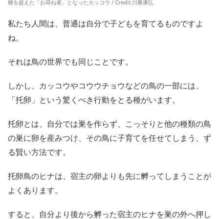
種を超えた「お尋ね者」となったカッコウ / Credit:川勝康弘
私たち人間は、普通は自分で子どもを育てるものですよ
ね。
それは鳥の世界でも同じことです。
しかし、カッコウやコウウチョウなどの鳥の一部には、
「托卵」という驚くべき行動をとる種がいます。
托卵とは、自分では巣を作らず、こっそりと他の種類の鳥
の巣に卵を産みつけ、その鳥に子育てを任せてしまう、ず
る賢い方法です。
托卵鳥のヒナは、宿主の卵よりも先に孵ってしまうことが
よくあります。
すると、自分より後から孵った宿主のヒナを巣の外へ押し