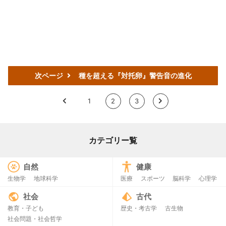
次ページ
種を超える『対托卵』警告音の進化
<
1
2
3
>
カテゴリー覧
自然
健康
生物学
地球科学
医療
スポーツ
脳科学
心理学
社会
古代
教育・子ども
歴史・考古学
古生物
社会問題・社会哲学