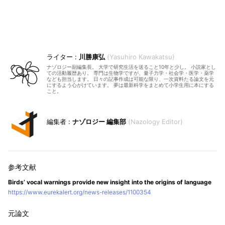
川勝康弘
Yasuhiro Kawakatsu
ナゾロジー副編集長。 大学で研究生活を送ること10年と少し。 小説家とし
ての活動履歴あり。 専門は生物学ですが、量子力学・社会学・医学・薬学
なども担当します。 日々の記事作成は可能な限り、一次資料たる論文を元
にするよう心がけています。 夢は最新科学をまとめて小学生用に本にする
こと。
ナゾロジー 編集部
Nazology Editor
Birds’ vocal warnings provide new insight into the origins of language
https://www.eurekalert.org/news-releases/1100354