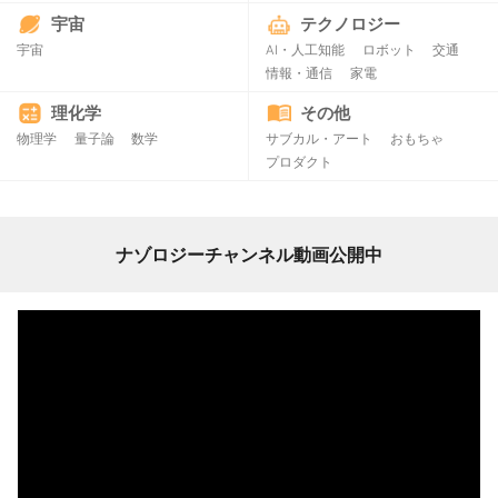
宇宙
テクノロジー
宇宙
AI・人工知能
ロボット
交通
情報・通信
家電
理化学
その他
物理学
量子論
数学
サブカル・アート
おもちゃ
プロダクト
ナゾロジーチャンネル動画公開中