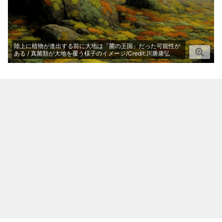
陸上に植物が進出する前に大地は「菌の王国」だった可能性が
ある / 真菌類が大地を覆う様子のイメージ/Credit:川勝康弘