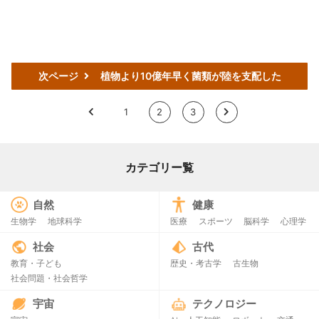
次ページ
植物より10億年早く菌類が陸を支配した
<
1
2
3
>
カテゴリー覧
自然
健康
生物学
地球科学
医療
スポーツ
脳科学
心理学
社会
古代
教育・子ども
歴史・考古学
古生物
社会問題・社会哲学
宇宙
テクノロジー