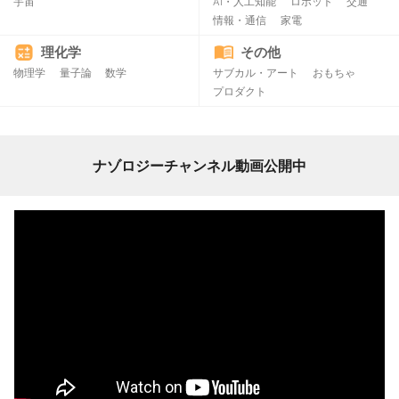
宇宙
AI・人工知能
ロボット
交通
情報・通信
家電
理化学
その他
物理学
量子論
数学
サブカル・アート
おもちゃ
プロダクト
ナゾロジーチャンネル動画公開中