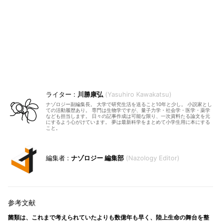
川勝康弘
Yasuhiro Kawakatsu
ナゾロジー副編集長。 大学で研究生活を送ること10年と少し。 小説家とし
ての活動履歴あり。 専門は生物学ですが、量子力学・社会学・医学・薬学
なども担当します。 日々の記事作成は可能な限り、一次資料たる論文を元
にするよう心がけています。 夢は最新科学をまとめて小学生用に本にする
こと。
ナゾロジー 編集部
Nazology Editor
菌類は、これまで考えられていたよりも数億年も早く、陸上生命の舞台を整