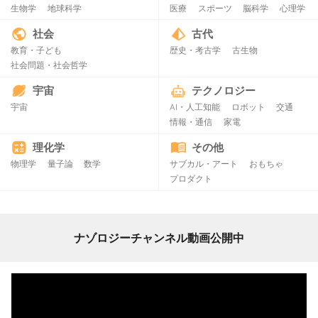
生物学
地球科学
医療
スポーツ
脳科学
心理学
社会
古代
教育・子ども
歴史・考古学
古生物
社会問題・社会哲学
宇宙
テクノロジー
宇宙
AI・人工知能
ロボット
交通
情報・通信
家電
理化学
その他
物理学
量子論
数学
サブカル・アート
おもちゃ
プロダクト
ナゾロジーチャンネル動画公開中