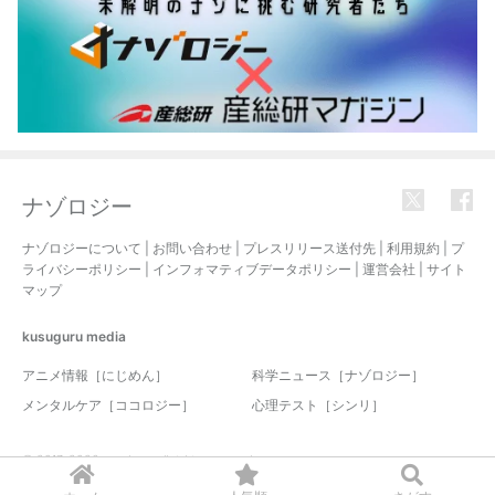
ナゾロジー
ナゾロジーについて
|
お問い合わせ
|
プレスリリース送付先
|
利用規約
|
プ
ライバシーポリシー
|
インフォマティブデータポリシー
|
運営会社
|
サイト
マップ
kusuguru
media
アニメ情報［にじめん］
科学ニュース［ナゾロジー］
メンタルケア［ココロジー］
心理テスト［シンリ］
© 2017-2026 nazology. all rights reserved.