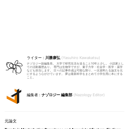
川勝康弘
Yasuhiro Kawakatsu
ナゾロジー副編集長。 大学で研究生活を送ること10年と少し。 小説家とし
ての活動履歴あり。 専門は生物学ですが、量子力学・社会学・医学・薬学
なども担当します。 日々の記事作成は可能な限り、一次資料たる論文を元
にするよう心がけています。 夢は最新科学をまとめて小学生用に本にする
こと。
ナゾロジー 編集部
Nazology Editor