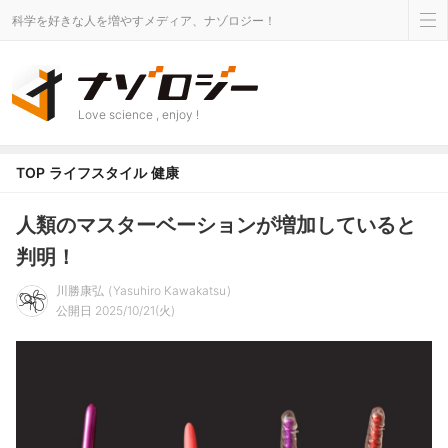
科学を好きな人を増やすメディア、ナゾロジー！
Love science , enjoy !
TOP
ライフスタイル
健康
人類のマスターベーションが増加していると
判明！
川勝康弘
Yasuhiro Kawakatsu
公開日 2025/10/21(火)