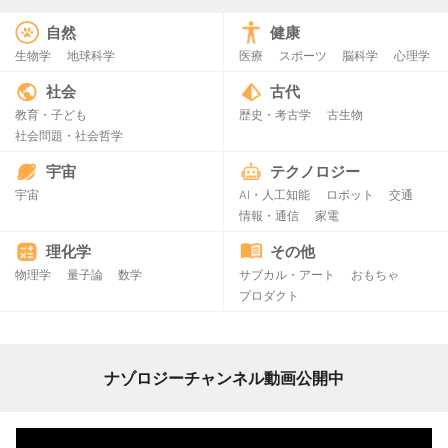
自然
健康
生物学
地球科学
医療
スポーツ
脳科学
心理学
社会
古代
教育・子ども
歴史・考古学
古生物
社会問題・社会哲学
宇宙
テクノロジー
宇宙
AI・人工知能
ロボット
交通
情報・通信
家電
理化学
その他
物理学
量子論
数学
サブカル・アート
おもちゃ
プロダクト
ナゾロジーチャンネル動画公開中