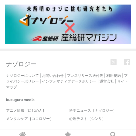
ナゾロジー
ナゾロジーについて
|
お問い合わせ
|
プレスリリース送付先
|
利用規約
|
プ
ライバシーポリシー
|
インフォマティブデータポリシー
|
運営会社
|
サイト
マップ
kusuguru
media
アニメ情報［にじめん］
科学ニュース［ナゾロジー］
メンタルケア［ココロジー］
心理テスト［シンリ］
© 2017-2026 nazology. all rights reserved.