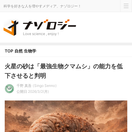
科学を好きな人を増やすメディア、ナゾロジー！
Love science , enjoy !
TOP
自然
生物学
火星の砂は「最強生物クマムシ」の能力を低
下させると判明
千野 真吾
Singo Senno
公開日 2026/3/2(月)