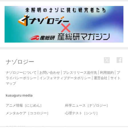
ナゾロジー
ナゾロジーについて
|
お問い合わせ
|
プレスリリース送付先
|
利用規約
|
プ
ライバシーポリシー
|
インフォマティブデータポリシー
|
運営会社
|
サイト
マップ
kusuguru
media
アニメ情報［にじめん］
科学ニュース［ナゾロジー］
メンタルケア［ココロジー］
心理テスト［シンリ］
© 2017-2026 nazology. all rights reserved.