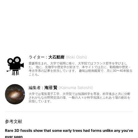
大石航樹
Koki Oishi
愛媛県生まれ。大学で福岡に移り、大学院ではフランス哲学を学びまし
た。 他に、生物学や歴史学が好きで、本サイトでは主に、動植物や歴史・
考古学系の記事を担当しています。 趣味は映画鑑賞で、月に30〜40本観る
ことも。
海沼 賢
Kainuma Satoshi
大学では電気電子工学、大学院では知識科学を専攻。科学進歩と共に分断
されがちな分野間交流の場、一般の人々が科学知識とふれあう場の創出を
目指しています。
Rare 3D fossils show that some early trees had forms unlike any you’ve
ever seen