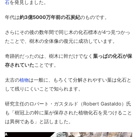
を発見しました。
石
年代は
約3億5000万年前の石炭紀
のものです。
さらにその後の数年間で同じ木の化石標本が4つ見つかっ
たことで、樹木の全体像の復元に成功しています。
奇跡的だったのは、樹木に幹だけでなく
葉っぱの化石が保
存されていた
ことです。
太古の
は一般に、もろくて分解されやすい葉は化石と
植物
して残りにくいことで知られます。
研究主任のロバート・ガスタルド（Robert Gastaldo）氏
も「樹冠上の幹に葉が保存された植物化石を見つけること
は異例である」と話しました。