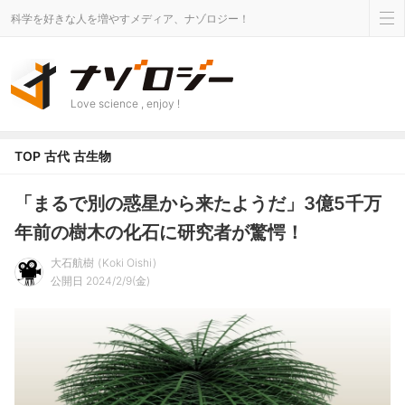
科学を好きな人を増やすメディア、ナゾロジー！
Love science , enjoy !
TOP
古代
古生物
「まるで別の惑星から来たようだ」3億5千万
年前の樹木の化石に研究者が驚愕！
大石航樹
Koki Oishi
公開日 2024/2/9(金)