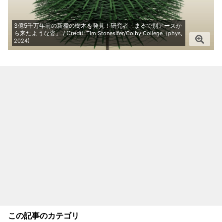
3億5千万年前の新種の樹木を発見！研究者「まるで別アースか
ら来たような姿」 / Credit:
Tim Stonesifer/Colby College（phys,
2024)
この記事のカテゴリ