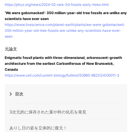
https://phys.org/news/2024-02-rare-3d-fossils-early-trees.html
‘We were gobsmacked’: 350 million-year-old tree fossils are unlike any
scientists have ever seen
https://www.livescience.com/planet-earth/plants/we-were-gobsmacked-
350-million-year-old-tree-fossils-are-unlike-any-scientists-have-ever-
seen
Enigmatic fossil plants with three-dimensional, arborescent-growth
architecture from the earliest Carboniferous of New Brunswick,
Canada
https://www.cell.com/current-biology/fulltext/S0960-9822(24)00011-3
目次
3次元的に保存された葉や幹の化石を発見
ありし日の姿を立体的に復元！