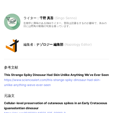
千野 真吾
Singo Senno
生物学に興味のあるWebライター。普段は読書をするのが趣味で、休みの
日には野鳥や動物の写真を撮っています。
ナゾロジー 編集部
Nazology Editor
This Strange Spiky Dinosaur Had Skin Unlike Anything We’ve Ever Seen
https://www.sciencealert.com/this-strange-spiky-dinosaur-had-skin-
unlike-anything-weve-ever-seen
Cellular-level preservation of cutaneous spikes in an Early Cretaceous
iguanodontian dinosaur