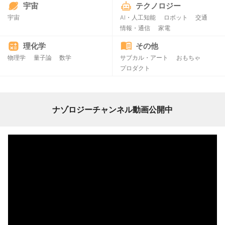
宇宙
テクノロジー
宇宙
AI・人工知能
ロボット
交通
情報・通信
家電
理化学
その他
物理学
量子論
数学
サブカル・アート
おもちゃ
プロダクト
ナゾロジーチャンネル動画公開中