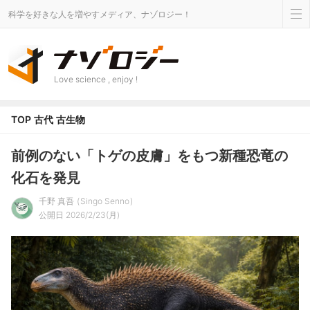
科学を好きな人を増やすメディア、ナゾロジー！
Love science , enjoy !
TOP
古代
古生物
前例のない「トゲの皮膚」をもつ新種恐竜の
化石を発見
千野 真吾
Singo Senno
公開日 2026/2/23(月)