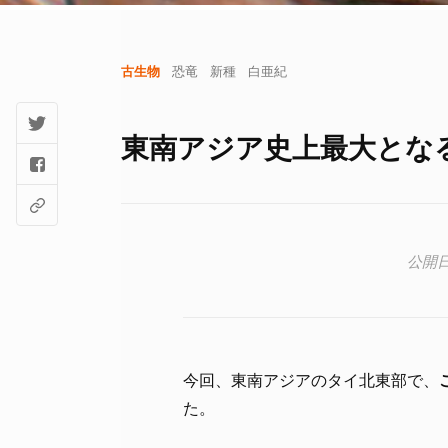
古生物
恐竜
新種
白亜紀
東南アジア史上最大とな
今回、東南アジアのタイ北東部で、
た。