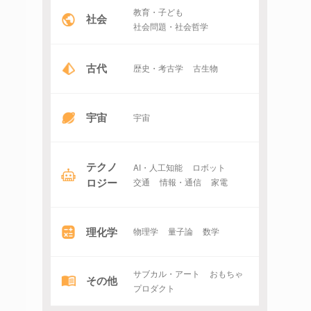
教育・子ども
社会
社会問題・社会哲学
古代
歴史・考古学
古生物
宇宙
宇宙
テクノ
AI・人工知能
ロボット
ロジー
交通
情報・通信
家電
理化学
物理学
量子論
数学
サブカル・アート
おもちゃ
その他
プロダクト