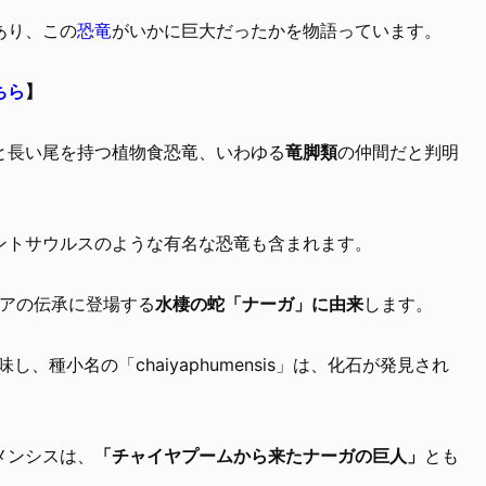
あり、この
恐竜
がいかに巨大だったかを物語っています。
ちら
】
と長い尾を持つ植物食恐竜、いわゆる
竜脚類
の仲間だと判明
ントサウルスのような有名な恐竜も含まれます。
ジアの伝承に登場する
水棲の蛇「ナーガ」に由来
します。
し、種小名の「chaiyaphumensis」は、化石が発見され
メンシスは、
「チャイヤプームから来たナーガの巨人」
とも