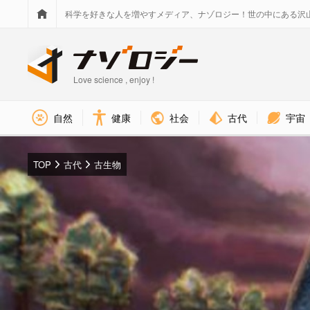
科学を好きな人を増やすメディア、ナゾロジー！世の中にある沢
Love science , enjoy !
社会
古代
宇宙
自然
健康
TOP
古代
古生物