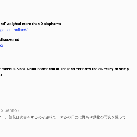
land’ weighed more than 9 elephants
atitan-thailand/
r discovered
93
etaceous Khok Kruat Formation of Thailand enriches the diversity of somp
ia
go Senno
ター。普段は読書をするのが趣味で、休みの日には野鳥や動物の写真を撮って