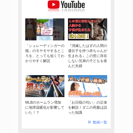
「シュレーディンガーの
『消滅したはずの人間の
猫」のモヤモヤするとこ
遺伝子を持つ赤ちゃんが
ろを、とっても短くてわ
生まれる』この世に存在
かりやすく解説
しない兄弟の子どもを産
んだ夫婦
MLBのホームラン増加
「お日様の匂い」の正体
に地球温暖化が影響して
を解説！ダニの死骸は誤
いた！？
った知識
動画一覧