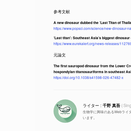
A new dinosaur dubbed the ‘Last Titan of Thai
https://www.popsci.com/science/new-dinosaur-nag
‘Last titan’: Southeast Asia’s biggest dinosau
https://www.eurekalert.org/news-releases/11276
The first sauropod dinosaur from the Lower Cr
hospondylan titanosauriforms in southeast As
https://doi.org/10.1038/s41598-026-47482-x
千野 真吾
Sin
生物学に興味のあるWebライ
います。