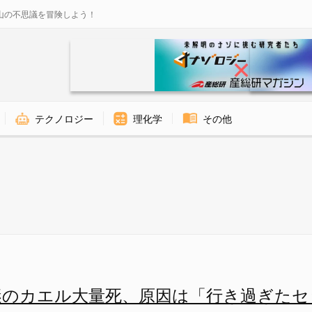
山の不思議を冒険しよう！
テクノロジー
理化学
その他
大量死」の謎 - ナゾロジー
の謎のカエル大量死、原因は「行き過ぎた