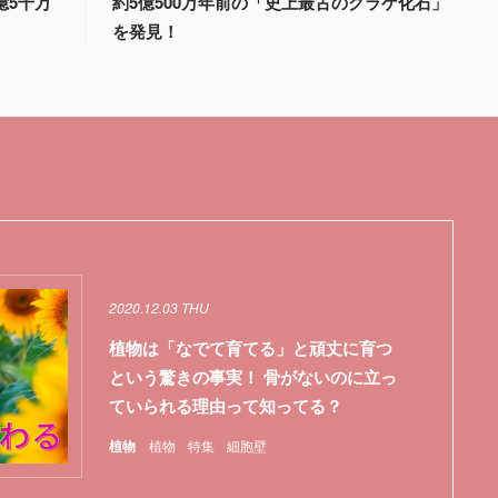
億5千万
約5億500万年前の「史上最古のクラゲ化石」
を発見！
2020.12.03 THU
植物は「なでて育てる」と頑丈に育つ
という驚きの事実！ 骨がないのに立っ
ていられる理由って知ってる？
植物
植物
特集
細胞壁