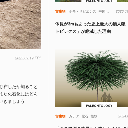
PALEONTOLOGY
古生物
ホモ・サピエンス
中国
化石
2026.0
絶滅
体長が3mもあった史上最大の類人猿
トピテクス」が絶滅した理由
2025.09.19 FRI
存在したか知ること
また化石化にはどん
いきましょう
PALEONTOLOGY
古生物
カナダ
化石
植物
2024.