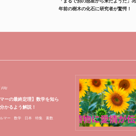
「まるで別の惑星から来たようだ」3
年前の樹木の化石に研究者が驚愕！
 FRI
マーの最終定理】数学を知ら
分かるよう解説！
ルマー
数学
日本
特集
素数