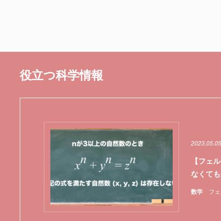
役立つ科学情報
2023.05.05
【フェル
なくても
数学
フェ