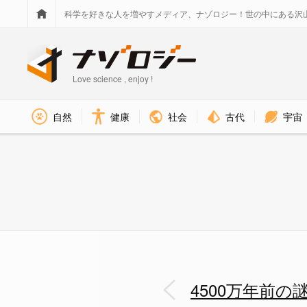
科学を好きな人を増やすメディア、ナゾロジー！世の中にある沢
Love science , enjoy !
社会
古代
宇宙
自然
健康
4500万年前に起きた「カエル
4500万年前