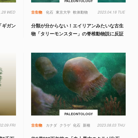
PALEONTOLOGY
1.28 WED
霊長類
類人猿
古生物
化石
東京大学
軟体動物
2023.04.18 TUE
「ギガン
分類が分からない！エイリアンみたいな古生
物「タリーモンスター」の脊椎動物説に反証
PALEONTOLOGY
02.09 FRI
古生物
カナダ
クラゲ
化石
新種
2023.08.03 THU