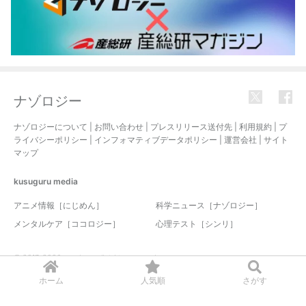
ナゾロジー
ナゾロジーについて
|
お問い合わせ
|
プレスリリース送付先
|
利用規約
|
プ
ライバシーポリシー
|
インフォマティブデータポリシー
|
運営会社
|
サイト
マップ
kusuguru
media
アニメ情報［にじめん］
科学ニュース［ナゾロジー］
メンタルケア［ココロジー］
心理テスト［シンリ］
© 2017-2026 nazology. all rights reserved.
ホーム
人気順
さがす